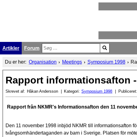
Artikler
Forum
Søg
Type 2 or more characters for results.
Du er her:
Organisation
Meetings
Symposium 1998
Ra
Rapport informationsafton 
Skrevet af:
Håkan Andersson
Kategori:
Symposium 1998
Publiceret
Rapport från NKMR's Informationsafton den 11 novemb
Den 11 november 1998 inbjöd NKMR till informationsafton för
tvångsomhändertaganden av barn i Sverige. Platsen för möt