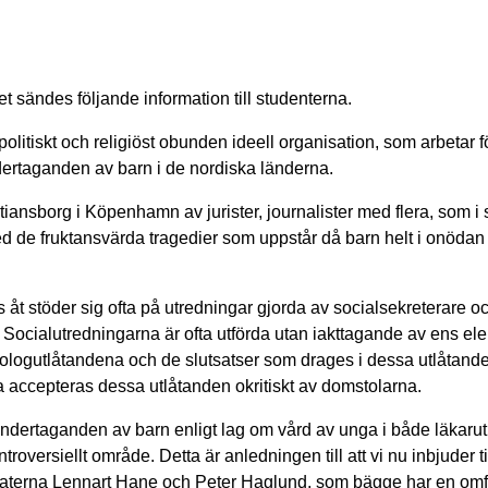
sändes följande information till studenterna.
itiskt och religiöst obunden ideell organisation, som arbetar fö
ertaganden av barn i de nordiska länderna.
nsborg i Köpenhamn av jurister, journalister med flera, som i 
med de fruktansvärda tragedier som uppstår då barn helt i onödan
js åt stöder sig ofta på utredningar gjorda av socialsekreterare o
 Socialutredningarna är ofta utförda utan iakttagande av ens el
ykologutlåtandena och de slutsatser som drages i dessa utlåtand
ta accepteras dessa utlåtanden okritiskt av domstolarna.
ndertaganden av barn enligt lag om vård av unga i både läkaru
troversiellt område. Detta är anledningen till att vi nu inbjuder ti
vokaterna Lennart Hane och Peter Haglund, som bägge har en om