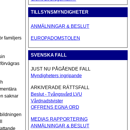
TILLSYNSMYNDIGHETER
ANMÄLNINGAR & BESLUT
r familjers
EUROPADOMSTOLEN
SVENSKA FALL
sin
 förvägras
JUST NU PÅGÅENDE FALL
Myndigheters ingripande
ch
ARKIVERADE RÄTTSFALL
ementära
Beslut - Tvångsvård LVU
en saknar
Vårdnadstvister
OFFRENS EGNA ORD
tbildningen
MEDIAS RAPPORTERING
ll
ANMÄLNINGAR & BESLUT
fattande