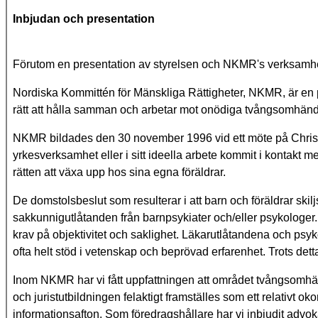
Inbjudan och presentation
Förutom en presentation av styrelsen och NKMR's verksamhet 
Nordiska Kommittén för Mänskliga Rättigheter, NKMR, är en pol
rätt att hålla samman och arbetar mot onödiga tvångsomhänd
NKMR bildades den 30 november 1996 vid ett möte på Christia
yrkesverksamhet eller i sitt ideella arbete kommit i kontakt 
rätten att växa upp hos sina egna föräldrar.
De domstolsbeslut som resulterar i att barn och föräldrar skil
sakkunnigutlåtanden från barnpsykiater och/eller psykologer.
krav på objektivitet och saklighet. Läkarutlåtandena och ps
ofta helt stöd i vetenskap och beprövad erfarenhet. Trots det
Inom NKMR har vi fått uppfattningen att området tvångsomhä
och juristutbildningen felaktigt framställes som ett relativt okon
informationsafton. Som föredragshållare har vi inbjudit ad