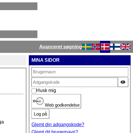
Avanceret søgning
Vælg dit sprog
MINA SIDOR
Vis
Husk mig
Web godkendelse
Log på
ga
Glemt din adgangskode?
Glemt dit brugernavn?