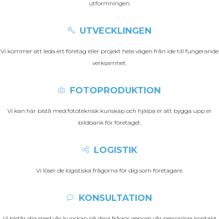
utformningen.
UTVECKLINGEN
Vi kommer att leda ert företag eller projekt hela vägen från ide till fungerande
verksamhet.
FOTOPRODUKTION
Vi kan här bistå med fototeknisk kunskap och hjälpa er att bygga upp er
bildbank för företaget.
LOGISTIK
Vi löser de logistiska frågorna för dig som företagare.
KONSULTATION
Vi bistår dig med vår kunskap på dina frågor genom vår personliga kontakt