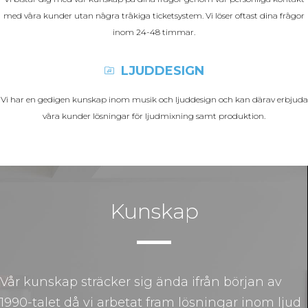
med våra kunder utan några tråkiga ticketsystem. Vi löser oftast dina frågor
inom 24-48 timmar.
LJUDDESIGN
Vi har en gedigen kunskap inom musik och ljuddesign och kan därav erbjuda
våra kunder lösningar för ljudmixning samt produktion.
Kunskap
Vår kunskap sträcker sig ända ifrån början av
1990-talet då vi arbetat fram lösningar inom ljud