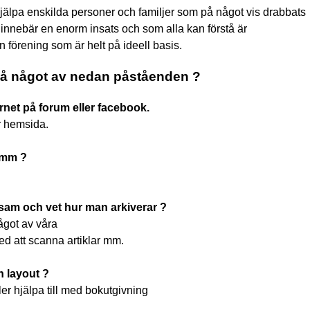
hjälpa enskilda personer och familjer som på något vis drabbats
innebär en enorm insats och som alla kan förstå är
en förening som är helt på ideell basis.
på något av nedan påståenden ?
rnet på forum eller facebook.
r hemsida.
 mm ?
gsam och vet hur man arkiverar ?
ågot av våra
ed att scanna artiklar mm.
 layout ?
er hjälpa till med bokutgivning