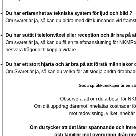
Du har erfarenhet av tekniska system för ljud och bild ?
Om svaret är ja, så kan du bidra med ditt kunnande vid framstä
Du har suttit i telefonväxel eller reception och är bra på 
Om svaret är ja, så kan du få en telefonanslutning för NKMR
besvara frågor och koppla vidare.
Du har ett stort hjärta och är bra på att förstå människo
Om Svaret är ja, så kan du verka för att stödja andra drabbad
Goda språkkunskaper är en stor
Observera att om du arbetar för NKM
Om ditt uppdrag däremot innefattar kostnader för
mot redovisning, vilket innebär
Om du tycker att det låter spännande och intre
och familjer mot övergrepp ifrån my