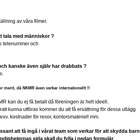
llning av våra filmer.
att tala med människor ?
:s telenummer och
r och kanske även själv har drabbats ?
e.
 merit, då NKMR även verkar internationellt !!
R kan du ej få betalt då föreningen är helt ideell.
att kunna utföras kommer du att få ersättning för dessa utlägg
 exv. kostnader för resor, kontorsmateriell mm.
ssant att få ingå i vårat team som verkar för att skydda barn
ndigheternas sida skall du fylla i nedan formulär.