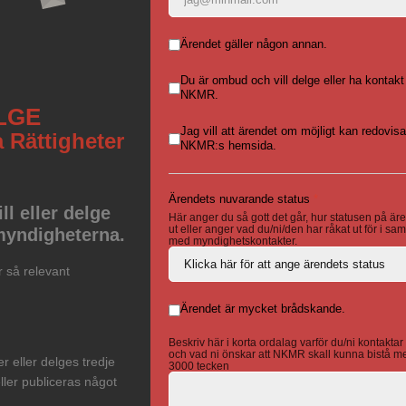
Ärendet gäller någon annan.
Du är ombud och vill delge eller ha kontak
NKMR.
LGE
Jag vill att ärendet om möjligt kan redovis
 Rättigheter
NKMR:s hemsida.
Ärendets nuvarande status
*
l eller delge
Här anger du så gott det går, hur statusen på är
ut eller anger vad du/ni/den har råkat ut för i s
myndigheterna.
med myndighetskontakter.
 så relevant
Ärendet är mycket brådskande.
Beskriv här i korta ordalag varför du/ni kontakt
och vad ni önskar att NKMR skall kunna bistå 
 eller delges tredje
3000 tecken
ller publiceras något