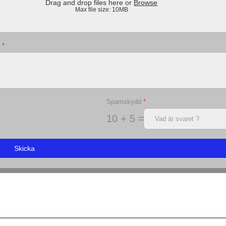
Drag and drop files here or
Browse
Max file size: 10MB
?
*
Spamskydd
*
10 + 5 =
Skicka