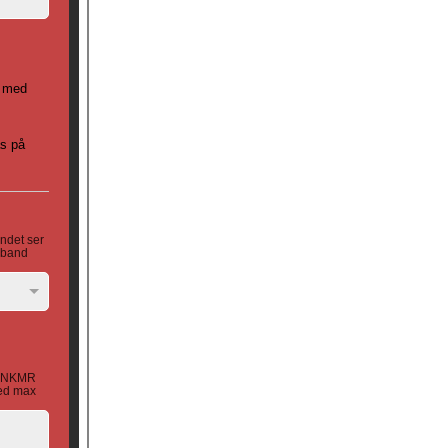
t med
as på
endet ser
amband
ar NKMR
med max