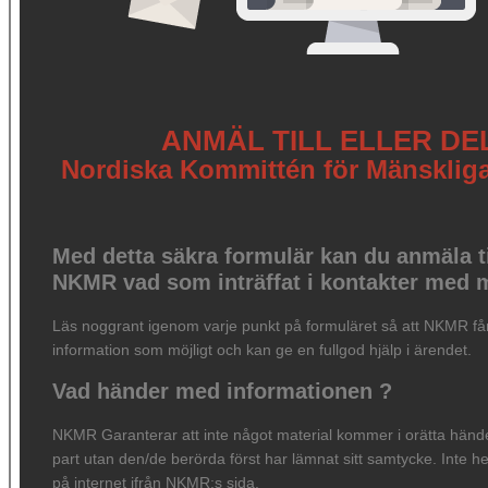
ANMÄL TILL ELLER DE
Nordiska Kommittén för Mänskliga
Med detta säkra formulär kan du anmäla til
NKMR vad som inträffat i kontakter med 
Läs noggrant igenom varje punkt på formuläret så att NKMR får
information som möjligt och kan ge en fullgod hjälp i ärendet.
Vad händer med informationen ?
NKMR Garanterar att inte något material kommer i orätta händer
part utan den/de berörda först har lämnat sitt samtycke. Inte he
på internet ifrån NKMR:s sida.