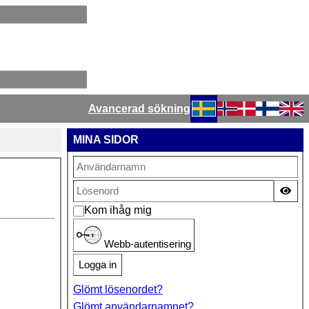
Avancerad sökning
Välj ditt språk
MINA SIDOR
Vis
Kom ihåg mig
Webb-autentisering
Logga in
Glömt lösenordet?
Glömt användarnamnet?