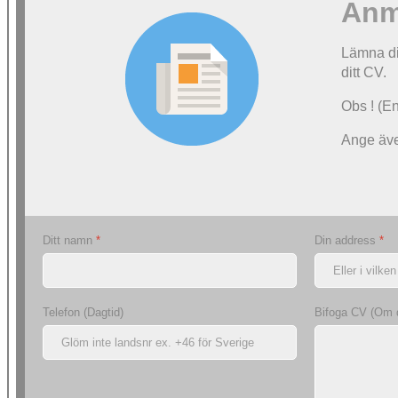
Anmä
Lämna di
ditt CV.
Obs ! (En
Ange äve
Ditt namn
*
Din address
*
Telefon (Dagtid)
Bifoga CV (Om 