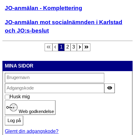
JO-anmälan - Komplettering
JO-anmälan mot socialnämnden i Karlstad
och JO:s-beslut
1
2
3
Side 1 ud af 3
MINA SIDOR
Vis adgan
Husk mig
Web godkendelse
Log på
Glemt din adgangskode?