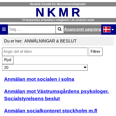
Avanceret søgning
Søg
Type 2 or more characters for results.
Vælg di
Du er her:
ANMÄLNINGAR & BESLUT
Angiv del af titlen
Filtrer
Ryd
Vis #
Anmälan mot socialen i solna
Anmälan mot Västrumsgårdens psykologer.
Socialstyrelsens beslut
Anmälan socialkontoret stockholm m.fl