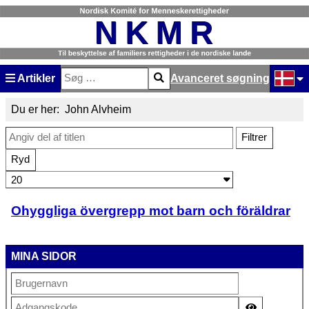
Artikler
Avanceret søgning
Søg
Type 2 or more characters for results.
Vælg di
Du er her:
John Alvheim
Angiv del af titlen
Filtrer
Ryd
Vis #
Ohyggliga övergrepp mot barn och föräldrar
MINA SIDOR
Vis adgan