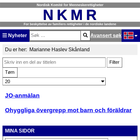
Nyheter
Avansert søk
Søk
Type 2 or more characters for results.
Velg dit
Du er her:
Marianne Haslev Skånland
Skriv inn en del av tittelen
Filter
Tøm
Antall som skal vises:
JO-anmälan
Ohyggliga övergrepp mot barn och föräldrar
MINA SIDOR