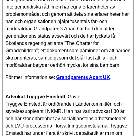
inte ger juridiska råd, men har egna erfarenheter av
problemområdet och genom att dela sina erfarenheter har
han och organisationen hjälpt tusentals far- och
morföräldrar. Grandparents Apart har höjt den alder
generationens status avsevärt och de har lyckats få
Skotlands regering att anta "The Charter for
Grandchildren"; ett dokument som påminner om att barnen
ska prioriteras, samtidigt som det slår fast att far- och
morföräldrar betyder oerhört mycket för sina barnbarn.
För mer information se:
Grandparents Apart UK
.
Advokat Tryggve Emstedt
, Gävle
Tryggve Emstedt är ordförande i Länderkommittén och
styrelsesuppleant i NKMR. Han har varit advokat i 30 år
och har stor erfarenhet av socialtjänstens arbetsmetoder
och LVU-processerna i förvaltningsdomstolarna. Tryggve
Emstedt har under flera år skrivit debattartiklar m m om