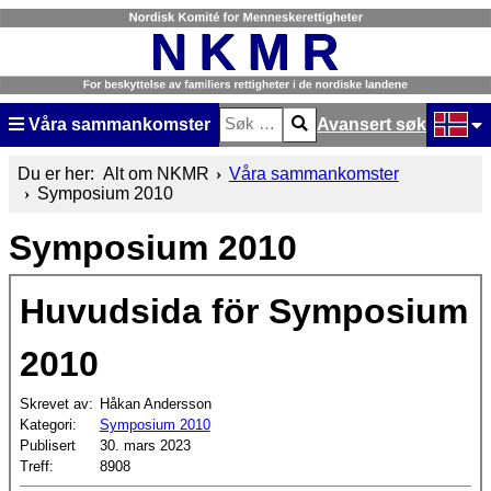
Våra sammankomster
Avansert søk
Søk
Type 2 or more characters for result
Velg dit
Du er her:
Alt om NKMR
Våra sammankomster
Symposium 2010
Symposium 2010
Huvudsida för Symposium
2010
Skrevet av:
Håkan Andersson
Kategori:
Symposium 2010
Publisert
30. mars 2023
Treff:
8908