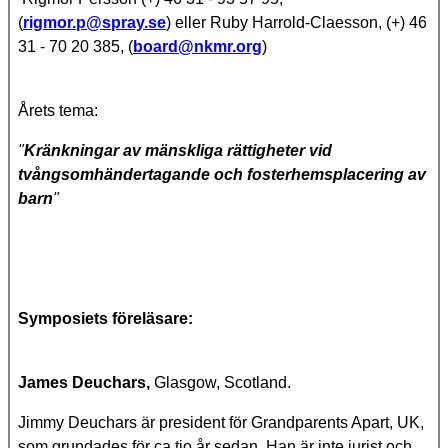
(
rigmor.p@spray.se
) eller Ruby Harrold-Claesson, (+) 46
31 - 70 20 385, (
board@nkmr.org
)
Årets tema:
"
Kränkningar av mänskliga rättigheter vid
tvångsomhändertagande och fosterhemsplacering av
barn
"
Symposiets föreläsare:
James Deuchars,
Glasgow, Scotland.
Jimmy Deuchars
är president för Grandparents Apart, UK,
som grundades för ca tio år sedan. Han är inte jurist och