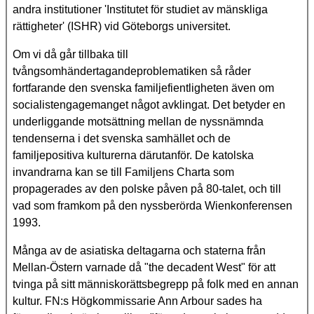
andra institutioner 'Institutet för studiet av mänskliga
rättigheter' (ISHR) vid Göteborgs universitet.
Om vi då går tillbaka till
tvångsomhändertagandeproblematiken så råder
fortfarande den svenska familjefientligheten även om
socialistengagemanget något avklingat. Det betyder en
underliggande motsättning mellan de nyssnämnda
tendenserna i det svenska samhället och de
familjepositiva kulturerna därutanför. De katolska
invandrarna kan se till Familjens Charta som
propagerades av den polske påven på 80-talet, och till
vad som framkom på den nyssberörda Wienkonferensen
1993.
Många av de asiatiska deltagarna och staterna från
Mellan-Östern varnade då "the decadent West" för att
tvinga på sitt människorättsbegrepp på folk med en annan
kultur. FN:s Högkommissarie Ann Arbour sades ha