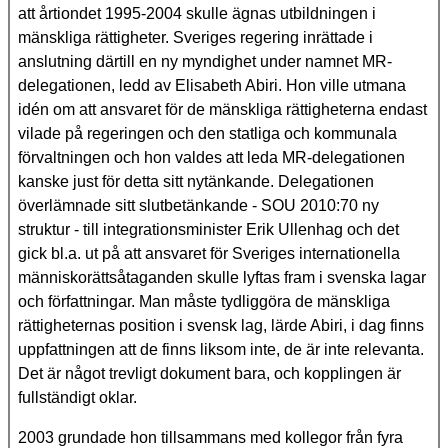
att årtiondet 1995-2004 skulle ägnas utbildningen i
mänskliga rättigheter. Sveriges regering inrättade i
anslutning därtill en ny myndighet under namnet MR-
delegationen, ledd av Elisabeth Abiri. Hon ville utmana
idén om att ansvaret för de mänskliga rättigheterna endast
vilade på regeringen och den statliga och kommunala
förvaltningen och hon valdes att leda MR-delegationen
kanske just för detta sitt nytänkande. Delegationen
överlämnade sitt slutbetänkande - SOU 2010:70 ny
struktur - till integrationsminister Erik Ullenhag och det
gick bl.a. ut på att ansvaret för Sveriges internationella
människorättsåtaganden skulle lyftas fram i svenska lagar
och författningar. Man måste tydliggöra de mänskliga
rättigheternas position i svensk lag, lärde Abiri, i dag finns
uppfattningen att de finns liksom inte, de är inte relevanta.
Det är något trevligt dokument bara, och kopplingen är
fullständigt oklar.
2003 grundade hon tillsammans med kollegor från fyra