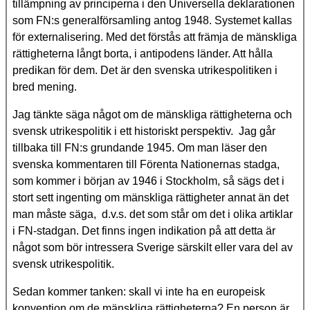
tillämpning av principerna i den Universella deklarationen
som FN:s generalförsamling antog 1948. Systemet kallas
för externalisering. Med det förstås att främja de mänskliga
rättigheterna långt borta, i antipodens länder. Att hålla
predikan för dem. Det är den svenska utrikespolitiken i
bred mening.
Jag tänkte säga något om de mänskliga rättigheterna och
svensk utrikespolitik i ett historiskt perspektiv. Jag går
tillbaka till FN:s grundande 1945. Om man läser den
svenska kommentaren till Förenta Nationernas stadga,
som kommer i början av 1946 i Stockholm, så sägs det i
stort sett ingenting om mänskliga rättigheter annat än det
man måste säga, d.v.s. det som står om det i olika artiklar
i FN-stadgan. Det finns ingen indikation på att detta är
något som bör intressera Sverige särskilt eller vara del av
svensk utrikespolitik.
Sedan kommer tanken: skall vi inte ha en europeisk
konvention om de mänskliga rättigheterna? En person är