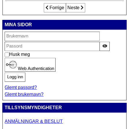
Forrige artikkel: Programändring
Forrige
Neste artikkel: 15-årig flicka 
Neste
MINA SIDOR
Vis passor
Husk meg
Web Authentication
Logg inn
Glemt passord?
Glemt brukernavn?
TILLSYNSMYNDIGHETER
ANMÄLNINGAR & BESLUT