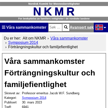
Våra sammankomster
Avansert søk
Søk
Type 2 or more characters for result
Velg dit
Du er her:
Alt om NKMR
Våra sammankomster
Symposium 2014
Förträngningskultur och familjefientlighet
Våra sammankomster
Förträngningskultur och
familjefientlighet
Skrevet av:
Professor emeritus Jacob W.F. Sundberg
Kategori:
Symposium 2014
Publisert
30. mars 2023
Treff:
6941