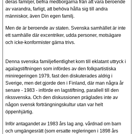
deras familjer, befria medborgarna från att vara beroende
av varandra, farligt, att behöva hålla sig till andra
människor, även Din egen familj.
Men de är beroende av staten. Svenska samhället är inte
ett samhälle där excentriker, udda personer, motsägare
och icke-konformister gärna trivs.
Denna svenska familjefientlighet kom till eklatant uttryck i
agalagstiftningen som infördes av den folkpartistiska
miniregeringen 1979, fast den diskuterades aldrig i
Sverige, men det gjorde den i Finland, där man några år
senare - 1983 - införde en lagstiftning, parallell till den
rikssvenska. Och den diskussionen präglades inte av
någon svensk forträngningskultur utan var helt
öppenhjärtig.
Inför antagandet av 1983 års lag ang. vårdnad om barn
och umgängesrätt (som ersatte regleringen i 1898 års