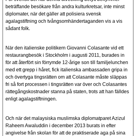
beträffande besökare från andra kulturkretsar, inte minst
diplomater, när det gäller att polisiera svensk
agalagstiftning och tvångsomhändertaganden vis a vis
sådant folk.
När den italienske politikern Giovanni Colasante vid ett
restaurangbesök i Stockholm i augusti 2011, burades in
för att återfört sin förrymde 12-årige son till familjelunchen
med ett grepp i håret, fick italienska ambassaden gripa in
och övertyga tingsrätten om att Colasante måste släppas
fri så fort processen i tingsrätten var över och Colasantes
rättegångskostnader stanna på staten, trots att han fälldes
enligt agalagstiftningen.
Och när det malaysiska muslimska diplomatparet Azizul
Raheem Awaluddin i december 2013 burats in efter
angivelse från skolan för att de praktiserade aga på sina