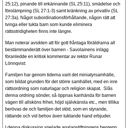
25:12), pinande till erkännande (SL 25:11), smädelse och
förolämpning (SL 27:1-3) samt kränkning av privatliv (SL
27:3a). Något subordinationsförhållande, någon rätt att
tvinga eller tukta barn som kunde eliminera
rättsstridigheten finns inte längre.
Man noterar avsikten att för gott fråntaga föräldrarna all
bestämmanderätt över barnen - Savolainens inlägg
föranledde en kritisk kommentar av rektor Runar
Lönnqvist:
Familjen har genom tiderna varit det miniatyrsamhälle,
som bildat grunden för det större samhället, med en inre
rättsordning som naturlagar och religion skapat. Slås
denna ordning sönder, så öppnas kanhända för barnen
vägen till allsköns frihet, höjd självkänsla etc., men tillika
berövas de och familjen det stöd, som en styrande,
rättande och vid behov även tuktande hand erbjuder.
I denna diskussion spelade agalagstiftningens begrepp