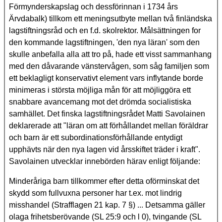
Förmynderskapslag och dessförinnan i 1734 års
Ärvdabalk) tillkom ett meningsutbyte mellan två finländska
lagstiftningsråd och en f.d. skolrektor. Målsättningen for
den kommande lagstiftningen, 'den nya läran' som den
skulle anbefalla alla att tro på, hade ett visst sammanhang
med den dåvarande vänstervågen, som såg familjen som
ett beklagligt konservativt element vars inflytande borde
minimeras i största möjliga mån för att möjliggöra ett
snabbare avancemang mot det drömda socialistiska
samhället. Det finska lagstiftningsrådet Matti Savolainen
deklarerade att "läran om att förhållandet mellan föräldrar
och barn är ett subordinationsförhållande entydigt
upphävts när den nya lagen vid årsskiftet träder i kraft".
Savolainen utvecklar innebörden härav enligt följande:
Minderåriga barn tillkommer efter detta oförminskat det
skydd som fullvuxna personer har t.ex. mot lindrig
misshandel (Strafflagen 21 kap. 7 §) ... Detsamma gäller
olaga frihetsberövande (SL 25:9 och l 0), tvingande (SL