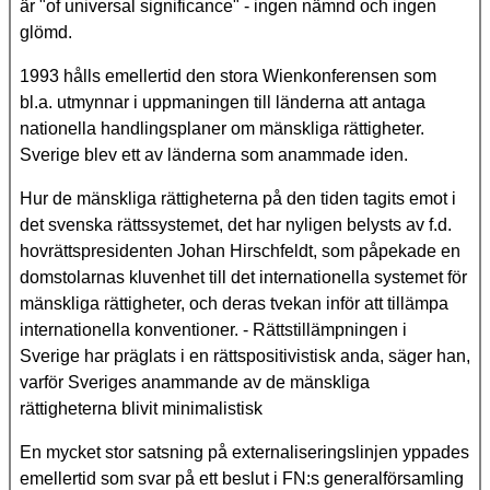
är "of universal significance" - ingen nämnd och ingen
glömd.
1993 hålls emellertid den stora Wienkonferensen som
bl.a. utmynnar i uppmaningen till länderna att antaga
nationella handlingsplaner om mänskliga rättigheter.
Sverige blev ett av länderna som anammade iden.
Hur de mänskliga rättigheterna på den tiden tagits emot i
det svenska rättssystemet, det har nyligen belysts av f.d.
hovrättspresidenten Johan Hirschfeldt, som påpekade en
domstolarnas kluvenhet till det internationella systemet för
mänskliga rättigheter, och deras tvekan inför att tillämpa
internationella konventioner. - Rättstillämpningen i
Sverige har präglats i en rättspositivistisk anda, säger han,
varför Sveriges anammande av de mänskliga
rättigheterna blivit minimalistisk
En mycket stor satsning på externaliseringslinjen yppades
emellertid som svar på ett beslut i FN:s generalförsamling