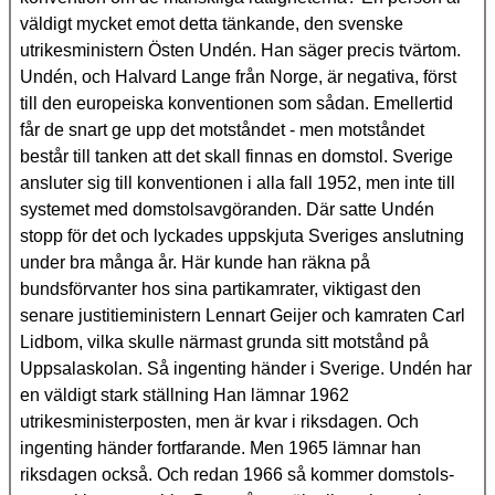
väldigt mycket emot detta tänkande, den svenske
utrikesministern Östen Undén. Han säger precis tvärtom.
Undén, och Halvard Lange från Norge, är negativa, först
till den europeiska konventionen som sådan. Emellertid
får de snart ge upp det motståndet - men motståndet
består till tanken att det skall finnas en domstol. Sverige
ansluter sig till konventionen i alla fall 1952, men inte till
systemet med domstolsavgöranden. Där satte Undén
stopp för det och lyckades uppskjuta Sveriges anslutning
under bra många år. Här kunde han räkna på
bundsförvanter hos sina partikamrater, viktigast den
senare justitieministern Lennart Geijer och kamraten Carl
Lidbom, vilka skulle närmast grunda sitt motstånd på
Uppsalaskolan. Så ingenting händer i Sverige. Undén har
en väldigt stark ställning Han lämnar 1962
utrikesministerposten, men är kvar i riksdagen. Och
ingenting händer fortfarande. Men 1965 lämnar han
riksdagen också. Och redan 1966 så kommer domstols-