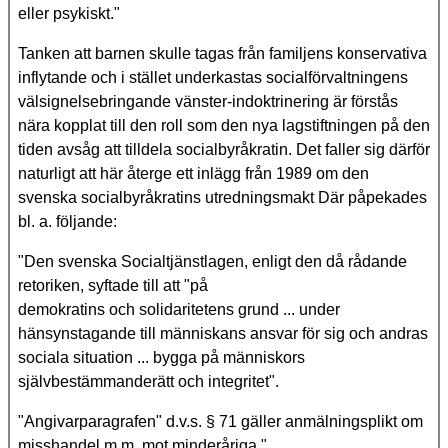
eller psykiskt."
Tanken att barnen skulle tagas från familjens konservativa
inflytande och i stället underkastas socialförvaltningens
välsignelsebringande vänster-indoktrinering är förstås
nära kopplat till den roll som den nya lagstiftningen på den
tiden avsåg att tilldela socialbyråkratin. Det faller sig därför
naturligt att här återge ett inlägg från 1989 om den
svenska socialbyråkratins utredningsmakt Där påpekades
bl. a. följande:
"Den svenska Socialtjänstlagen, enligt den då rådande
retoriken, syftade till att "på
demokratins och solidaritetens grund ... under
hänsynstagande till människans ansvar för sig och andras
sociala situation ... bygga på människors
självbestämmanderätt och integritet".
"Angivarparagrafen" d.v.s. § 71 gäller anmälningsplikt om
misshandel m.m. mot minderåriga."