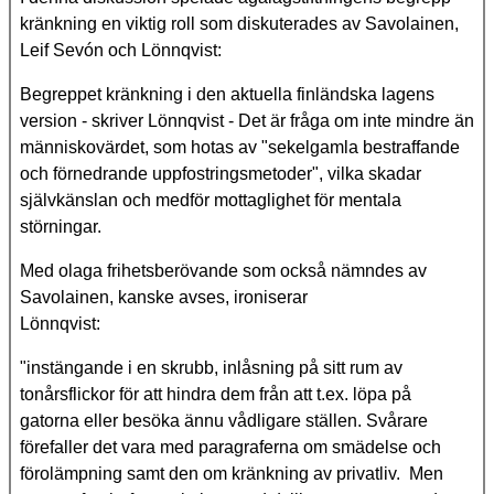
kränkning en viktig roll som diskuterades av Savolainen,
Leif Sevón och Lönnqvist:
Begreppet kränkning i den aktuella finländska lagens
version - skriver Lönnqvist - Det är fråga om inte mindre än
människovärdet, som hotas av "sekelgamla bestraffande
och förnedrande uppfostringsmetoder", vilka skadar
självkänslan och medför mottaglighet för mentala
störningar.
Med olaga frihetsberövande som också nämndes av
Savolainen, kanske avses, ironiserar
Lönnqvist:
"instängande i en skrubb, inlåsning på sitt rum av
tonårsflickor för att hindra dem från att t.ex. löpa på
gatorna eller besöka ännu vådligare ställen. Svårare
förefaller det vara med paragraferna om smädelse och
förolämpning samt den om kränkning av privatliv. Men