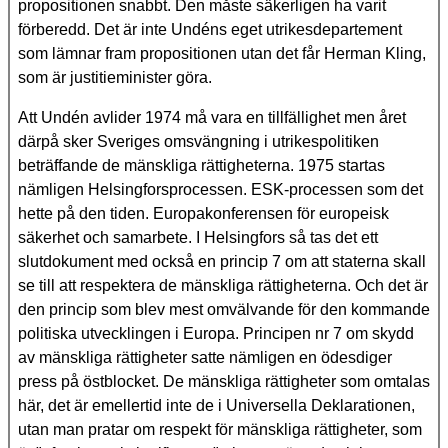
propositionen snabbt. Den måste säkerligen ha varit
förberedd. Det är inte Undéns eget utrikesdepartement
som lämnar fram propositionen utan det får Herman Kling,
som är justitieminister göra.
Att Undén avlider 1974 må vara en tillfällighet men året
därpå sker Sveriges omsvängning i utrikespolitiken
beträffande de mänskliga rättigheterna. 1975 startas
nämligen Helsingfors­processen. ESK-processen som det
hette på den tiden. Europakonferensen för europeisk
säkerhet och samarbete. I Helsingfors så tas det ett
slutdokument med också en princip 7 om att staterna skall
se till att respektera de mänskliga rättigheterna. Och det är
den princip som blev mest omvälvande för den kommande
politiska utvecklingen i Europa. Principen nr 7 om skydd
av mänskliga rättigheter satte nämligen en ödesdiger
press på östblocket. De mänskliga rättigheter som omtalas
här, det är emellertid inte de i Universella Deklarationen,
utan man pratar om respekt för mänskliga rättigheter, som