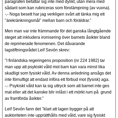
paragrafen befattar sig inte med dylikt, utan mera med
sådant som kan rubriceras som förolämpning (av vuxna).
-.- Noga besett har jag verkligen svårt att tänka mig ett
"ärekränkningsmål" mellan barn och föräldrar."
Men man var inte främmande för det ganska långtgående
steget att inkludera ironisering över barnets åsikter bland
de reprimerade fenomenen. Det dåvarande
lagstiftningsrådet Leif Sevón skrev:
"I finländska regeringens proposition (nr 224 1982) tar
man upp att psykiskt våld mot barn kan vara minst lika
skadligt som fysiskt våld. Av denna anledning ansågs det
inte förnuftigt att endast införa ett förbud mot (fysisk) aga.
-.- Psykiskt våld kan ta sig uttryck som att barnet inte ges
mat eller att det kanske blir inlåst i ett mörkt rum på grund
av framförda åsikter."
Leif Sevón fann det "klart att lagen bygger på att
auktoriteten inte upprätthålls med våld, vare sig fysiskt