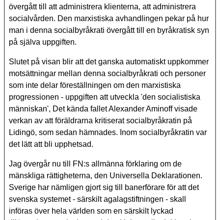
övergått till att administrera klienterna, att administrera
socialvården. Den marxistiska avhandlingen pekar på hur
man i denna socialbyråkrati övergått till en byråkratisk syn
på själva uppgiften.
Slutet på visan blir att det ganska automatiskt uppkommer
motsättningar mellan denna socialbyråkrati och personer
som inte delar föreställningen om den marxistiska
progressionen - uppgiften att utveckla 'den socialistiska
människan', Det kända fallet Alexander Aminoff visade
verkan av att föräldrarna kritiserat socialbyråkratin på
Lidingö, som sedan hämnades. Inom socialbyråkratin var
det lätt att bli upphetsad.
Jag övergår nu till FN:s allmänna förklaring om de
mänskliga rättigheterna, den Universella Deklarationen.
Sverige har nämligen gjort sig till banerförare för att det
svenska systemet - särskilt agalagstiftningen - skall
införas över hela världen som en särskilt lyckad