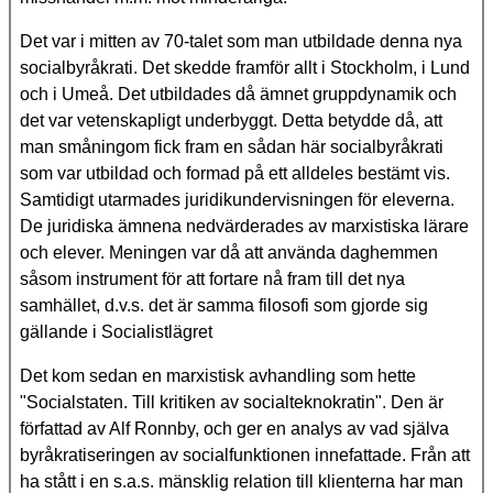
Det var i mitten av 70-talet som man utbildade denna nya
socialbyråkrati. Det skedde framför allt i Stockholm, i Lund
och i Umeå. Det utbildades då ämnet gruppdynamik och
det var vetenskapligt underbyggt. Detta betydde då, att
man småningom fick fram en sådan här socialbyråkrati
som var utbildad och formad på ett alldeles bestämt vis.
Samtidigt utarmades juridikundervisningen för eleverna.
De juridiska ämnena nedvärderades av marxistiska lärare
och elever. Meningen var då att använda daghemmen
såsom instrument för att fortare nå fram till det nya
samhället, d.v.s. det är samma filosofi som gjorde sig
gällande i Socialistlägret
Det kom sedan en marxistisk avhandling som hette
"Socialstaten. Till kritiken av socialteknokratin". Den är
författad av Alf Ronnby, och ger en analys av vad själva
byråkratiseringen av socialfunktionen innefattade. Från att
ha stått i en s.a.s. mänsklig relation till klienterna har man