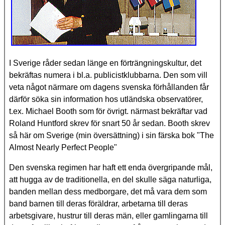
I Sverige råder sedan länge en förträngningskultur, det
bekräftas numera i bl.a. publicistklubbarna. Den som vill
veta något närmare om dagens svenska förhållanden får
därför söka sin information hos utländska observatörer,
t.ex. Michael Booth som för övrigt. närmast bekräftar vad
Roland Huntford skrev för snart 50 år sedan. Booth skrev
så här om Sverige (min översättning) i sin färska bok "The
Almost Nearly Perfect People"
Den svenska regimen har haft ett enda övergripande mål,
att hugga av de traditionella, en del skulle säga naturliga,
banden mellan dess medborgare, det må vara dem som
band barnen till deras föräldrar, arbetarna till deras
arbetsgivare, hustrur till deras män, eller gamlingarna till