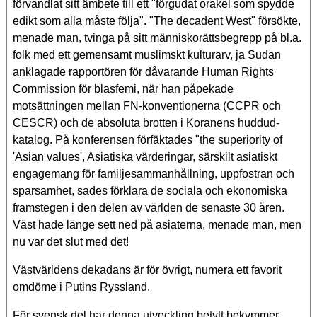
förvandlat sitt ämbete till ett "förgudat orakel som spydde
edikt som alla måste följa". "The decadent West" försökte,
menade man, tvinga på sitt människorättsbegrepp på bl.a.
folk med ett gemensamt muslimskt kulturarv, ja Sudan
anklagade rapportören för dåvarande Human Rights
Commission för blasfemi, när han påpekade
motsättningen mellan FN-konventionerna (CCPR och
CESCR) och de absoluta brotten i Koranens huddud­
katalog. På konferensen förfäktades "the superiority of
'Asian values', Asiatiska värderingar, särskilt asiatiskt
engagemang för familjesammanhållning, uppfostran och
sparsamhet, sades förklara de sociala och ekonomiska
framstegen i den delen av världen de senaste 30 åren.
Väst hade länge sett ned på asiaterna, menade man, men
nu var det slut med det!
Västvärldens dekadans är för övrigt, numera ett favorit
omdöme i Putins Ryssland.
För svensk del har denna utveckling betytt bekymmer