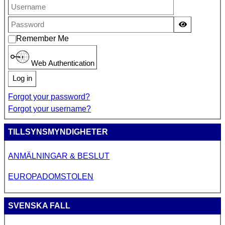
Show Pass
Remember Me
Web Authentication
Log in
Forgot your password?
Forgot your username?
TILLSYNSMYNDIGHETER
ANMÄLNINGAR & BESLUT
EUROPADOMSTOLEN
SVENSKA FALL