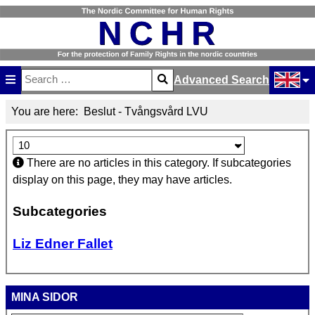
Advanced Search
Search
Type 2 or more characters for results.
Select y
You are here:
Beslut - Tvångsvård LVU
Display #
Info
There are no articles in this category. If subcategories
display on this page, they may have articles.
Subcategories
Liz Edner Fallet
MINA SIDOR