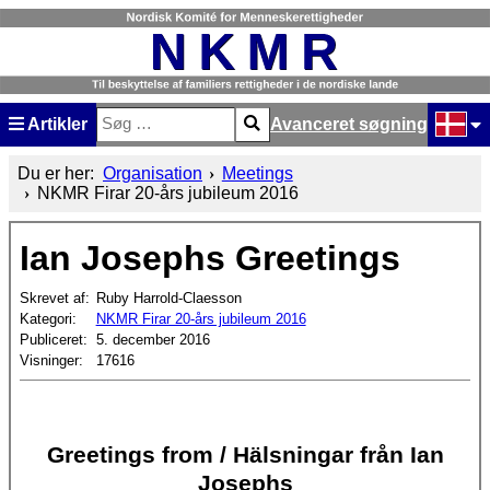
Artikler
Avanceret søgning
Søg
Type 2 or more characters for results.
Vælg di
Du er her:
Organisation
Meetings
NKMR Firar 20-års jubileum 2016
Ian Josephs Greetings
Skrevet af:
Ruby Harrold-Claesson
Kategori:
NKMR Firar 20-års jubileum 2016
Publiceret:
5. december 2016
Visninger:
17616
Greetings from / Hälsningar från Ian
Josephs