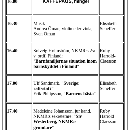
16.00
KAFFEPAUS, mingel
16.30
Musik
Elisabeth
Andrea Öman, violin eller viola,
Scheffer
Sven Öman
16.40
Solveig Holmström, NKMR:s 2:a
Ruby
v. ordf, Finland:
Harrold-
"
Barnfamiljernas situation inom
Claesson
barnskyddet i Finland
"
17.00
Ulf Sandmark, "
Sverige:
Elisabeth
rättsstat?
"
Scheffer
Erik Philipsson, "
Barnens bästa
"
17.40
Madeleine Johansson, jur kand,
Ruby
NKMR:s sekreterare
: "
Siv
Harrold-
Westerberg, NKMR:s
Claesson
grundare
"