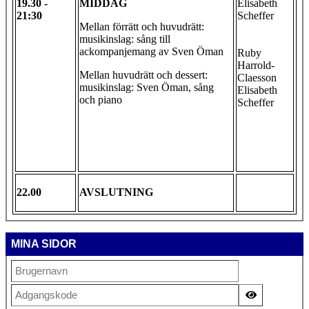
19.30 -
MIDDAG
Elisabeth
21:30
Scheffer
Mellan förrätt och huvudrätt:
musikinslag: sång till
ackompanjemang av Sven Öman
Ruby
Harrold-
Mellan huvudrätt och dessert:
Claesson
musikinslag: Sven Öman, sång
Elisabeth
och piano
Scheffer
22.00
AVSLUTNING
MINA SIDOR
Vis adgan