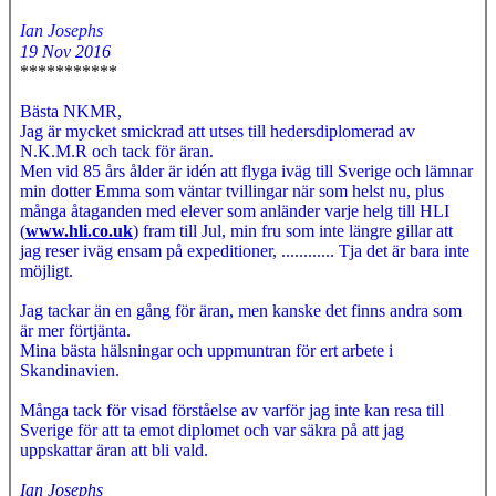
Ian Josephs
19 Nov 2016
***********
Bästa NKMR,
Jag är mycket smickrad att utses till hedersdiplomerad av
N.K.M.R och tack för äran.
Men vid 85 års ålder är idén att flyga iväg till Sverige och lämnar
min dotter Emma som väntar tvillingar när som helst nu, plus
många åtaganden med elever som anländer varje helg till HLI
(
www.hli.co.uk
) fram till Jul, min fru som inte längre gillar att
jag reser iväg ensam på expeditioner, ............ Tja det är bara inte
möjligt.
Jag tackar än en gång för äran, men kanske det finns andra som
är mer förtjänta.
Mina bästa hälsningar och uppmuntran för ert arbete i
Skandinavien.
Många tack för visad förståelse av varför jag inte kan resa till
Sverige för att ta emot diplomet och var säkra på att jag
uppskattar äran att bli vald.
Ian Josephs