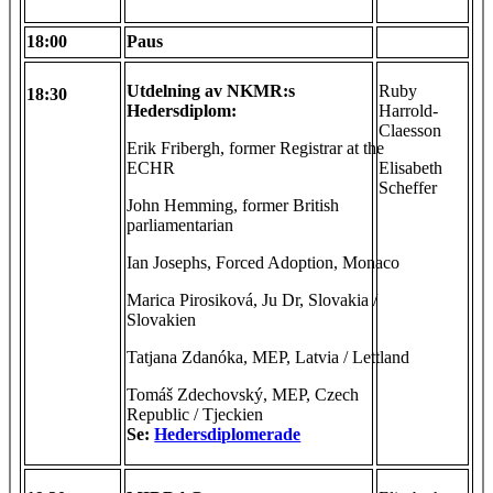
18:00
Paus
Utdelning av NKMR:s
Ruby
18:30
Hedersdiplom
:
Harrold-
Claesson
Erik Fribergh, former Registrar at the
ECHR
Elisabeth
Scheffer
John Hemming, former British
parliamentarian
Ian Josephs, Forced Adoption, Monaco
Marica Pirosiková, Ju Dr, Slovakia /
Slovakien
Tatjana Zdanóka, MEP, Latvia / Lettland
Tomáš Zdechovský, MEP, Czech
Republic / Tjeckien
Se:
Hedersdiplomerade