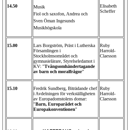
14.50
Elisabeth
Musik
Scheffer
Fiol och saxofon, Andrea och
Sven Öman Ingesunds
Musikhögskola
15.00
Lars Borgström, Präst i Lutherska
Ruby
Församlingen i
Harrold-
Stockholmsområdet och
Claesson
gymnasielärare, Styrelseledamot i
KV: "
Tvångsomhändertagande
av barn och moralfrågor
"
15.10
Fredrik Sundberg, Biträdande chef
Ruby
i Avdelningen för verkställigheten
Harrold-
av Europadomstolens domar:
Claesson
"
Barn, Europarådet och
Europakonventionen
"