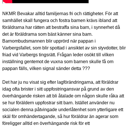
NKMR Bevakar alltid familjernas fri och rättigheter. För att
samhället skall fungera och fostra barnen krävs ibland att
föräldrarna har rätten att bestraffa sina barn, i synnerhet då
det är föräldrarna som bäst känner sina barn.
Barnombudsmannen blir upprörd när pappan i
Varbergsfallet, som blir spottad i ansiktet av sin styvdotter, blir
friad vid Varbergs tingsrätt. Frågan leder osökt till vilken
inställning gentemot de vuxna som barnen skulle få om
pappan fälls, vilken signal sänder detta ???
Det har ju nu visat sig efter lagförändringarna, att föräldrar
idag ofta brister i sitt uppfostringansvar på grund av den
överhängande risken att bli åtalade om någon skulle råka att
se hur föräldern uppfostrar sitt barn. Istället använder nu
socialen denna påtvingade underlåtenhet som ytterligare ett
skäl för omhändertagande, så hur föräldrar än agerar som
föreligger alltid en överhängande risk för ett