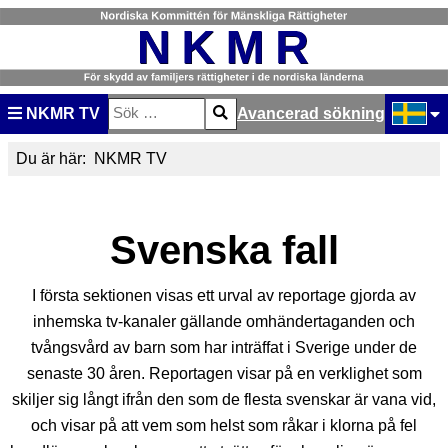
NKMR TV
Avancerad sökning
Sök
Type 2 or more characters for results.
Välj ditt
Du är här:
NKMR TV
Svenska fall
I första sektionen visas ett urval av reportage gjorda av
inhemska tv-kanaler gällande omhändertaganden och
tvångsvård av barn som har inträffat i Sverige under de
senaste 30 åren. Reportagen visar på en verklighet som
skiljer sig långt ifrån den som de flesta svenskar är vana vid,
och visar på att vem som helst som råkar i klorna på fel