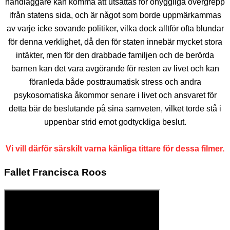
handläggare kan komma att utsättas för ohyggliga övergrepp
ifrån statens sida, och är något som borde uppmärkammas
av varje icke sovande politiker, vilka dock alltför ofta blundar
för denna verklighet, då den för staten innebär mycket stora
intäkter, men för den drabbade familjen och de berörda
barnen kan det vara avgörande för resten av livet och kan
föranleda både posttraumatisk stress och andra
psykosomatiska åkommor senare i livet och ansvaret för
detta bär de beslutande på sina samveten, vilket torde stå i
uppenbar strid emot godtyckliga beslut.
Vi vill därför särskilt varna känliga tittare för dessa filmer.
Fallet Francisca Roos