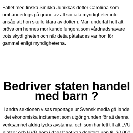
Fallet med finska Sinikka Junikkas dotter Caroliina som
omhändertogs på grund av att sociala myndigheter inte
ansåg att hon skulle klara av dottern. Man underlät helt att
pröva om hennes mor kunde fungera som vårdnadshavare
trots skydligheten och när detta påtalades var hon för
gammal enligt myndigheterna.
Bedriver staten handel
med barn ?
I andra sektionen visas reportage ur Svensk media gällande
det ekonomiska incitament som utgör grunden för att denna
verksamhet aldrig tycks avstanna, och som har lett till att LVU
platser och HVB-hem i dagsläget kan debitera upp till 20.000