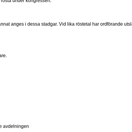
 rösta under kongressen.
annat anges i dessa stadgar. Vid lika röstetal har ordförande utsl
re.
de avdelningen