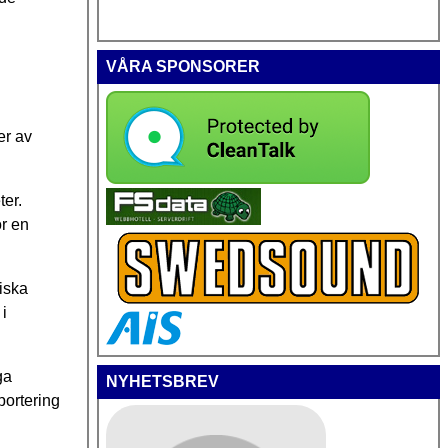
VÅRA SPONSORER
er av
ter.
ör en
iska
i
ga
NYHETSBREV
portering