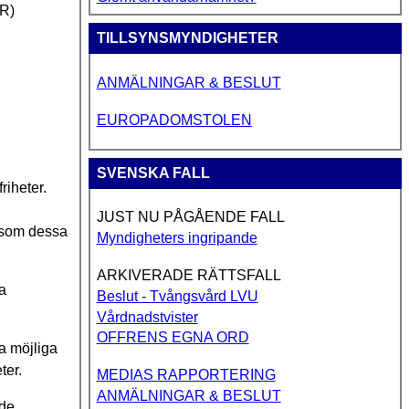
HR)
TILLSYNSMYNDIGHETER
ANMÄLNINGAR & BESLUT
EUROPADOMSTOLEN
SVENSKA FALL
riheter.
JUST NU PÅGÅENDE FALL
såsom dessa
Myndigheters ingripande
ARKIVERADE RÄTTSFALL
a
Beslut - Tvångsvård LVU
Vårdnadstvister
OFFRENS EGNA ORD
ta möjliga
ter.
MEDIAS RAPPORTERING
ANMÄLNINGAR & BESLUT
 de