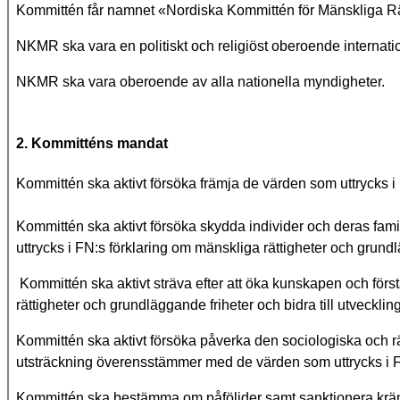
Kommittén får namnet «Nordiska Kommittén för Mänskliga R
NKMR ska vara en politiskt och religiöst oberoende internatio
NKMR ska vara oberoende av alla nationella myndigheter.
2. Kommitténs mandat
Kommittén ska aktivt försöka främja de värden som uttrycks i
Kommittén ska aktivt försöka skydda individer och deras fami
uttrycks i FN:s förklaring om mänskliga rättigheter och grundl
Kommittén ska aktivt sträva efter att öka kunskapen och fö
rättigheter och grundläggande friheter och bidra till utveckl
Kommittén ska aktivt försöka påverka den sociologiska och rät
utsträckning överensstämmer med de värden som uttrycks i FN
Kommittén ska bestämma om påföljder samt sanktionera kränk