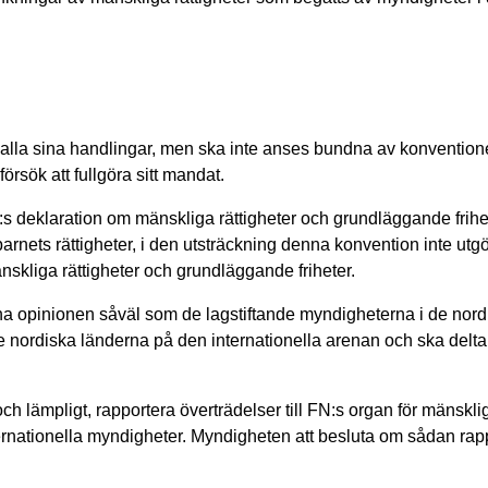
t i alla sina handlingar, men ska inte anses bundna av konvention
örsök att fullgöra sitt mandat.
N:s deklaration om mänskliga rättigheter och grundläggande frihe
rnets rättigheter, i den utsträckning denna konvention inte utg
skliga rättigheter och grundläggande friheter.
a opinionen såväl som de lagstiftande myndigheterna i de nord
nordiska länderna på den internationella arenan och ska delta 
h lämpligt, rapportera överträdelser till FN:s organ för mänskli
internationella myndigheter. Myndigheten att besluta om sådan rap