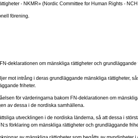
ättigheter - NKMR» (Nordic Committee for Human Rights - NC
nell förening.
 FN-deklarationen om mänskliga rättigheter och grundläggande f
ljer mot intrång i deras grundläggande mänskliga rättigheter, 
äggande friheter.
rståelsen för värderingarna bakom FN-deklarationen om mänsklig
ingen av dessa i de nordiska samhällena.
tsliga utvecklingen i de nordiska länderna, så att dessa i störs
:s förklaring om mänskliga rättigheter och grundläggande frihe
ningar av mänskliga rättigheter som begåtts av myndigheter i