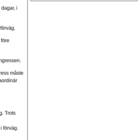
dagar, i
 förväg.
 före
ongressen.
gress måste
aordinär
. Trots
 förväg.