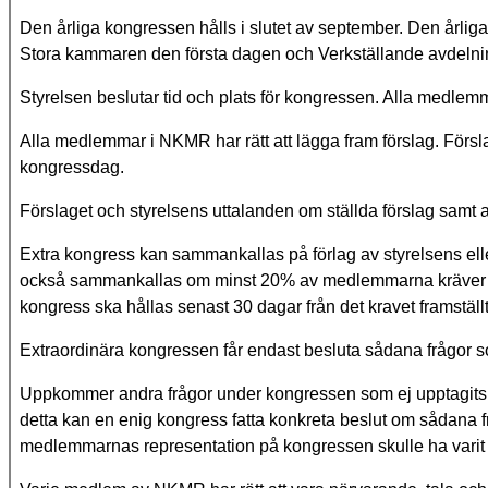
Den årliga kongressen hålls i slutet av september. Den årlig
Stora kammaren den första dagen och Verkställande avdelni
Styrelsen beslutar tid och plats för kongressen. Alla medlemm
Alla medlemmar i NKMR har rätt att lägga fram förslag. Försla
kongressdag.
Förslaget och styrelsens uttalanden om ställda förslag sam
Extra kongress kan sammankallas på förlag av styrelsens ell
också sammankallas om minst 20% av medlemmarna kräver dett
kongress ska hållas senast 30 dagar från det kravet framställt
Extraordinära kongressen får endast besluta sådana frågor s
Uppkommer andra frågor under kongressen som ej upptagits i 
detta kan en enig kongress fatta konkreta beslut om sådana fr
medlemmarnas representation på kongressen skulle ha vari