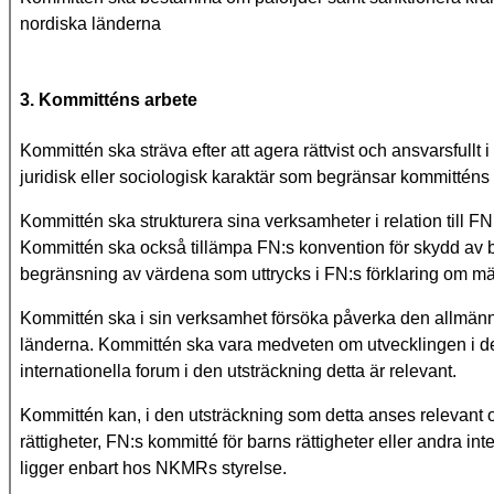
nordiska länderna
3. Kommitténs arbete
Kommittén ska sträva efter att agera rättvist och ansvarsfull
juridisk eller sociologisk karaktär som begränsar kommitténs f
Kommittén ska strukturera sina verksamheter i relation till F
Kommittén ska också tillämpa FN:s konvention för skydd av ba
begränsning av värdena som uttrycks i FN:s förklaring om män
Kommittén ska i sin verksamhet försöka påverka den allmänn
länderna. Kommittén ska vara medveten om utvecklingen i de 
internationella forum i den utsträckning detta är relevant.
Kommittén kan, i den utsträckning som detta anses relevant oc
rättigheter, FN:s kommitté för barns rättigheter eller andra 
ligger enbart hos NKMRs styrelse.