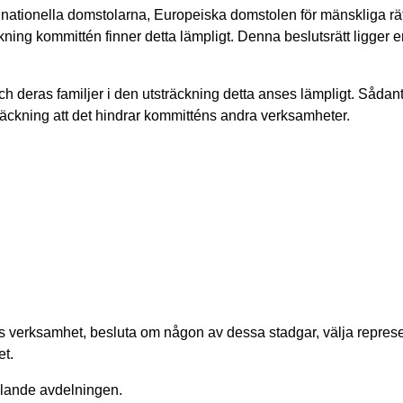
nationella domstolarna, Europeiska domstolen för mänskliga rätt
ckning kommittén finner detta lämpligt. Denna beslutsrätt ligger
och deras familjer i den utsträckning detta anses lämpligt. Sådan
sträckning att det hindrar kommitténs andra verksamheter.
s verksamhet, besluta om någon av dessa stadgar, välja represe
et.
llande avdelningen.