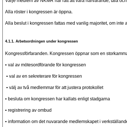
Varje medlem av NKMR har rätt att vara närvarande, tala och
Alla röster i kongressen är öppna.
Alla beslut i kongressen fattas med vanlig majoritet, om inte 
4.1.1. Arbetsordningen under kongressen
Kongressförfaranden. Kongressen öppnar som en storkamma
• val av mötesordförande för kongressen
• val av en sekreterare för kongressen
• välj av två medlemmar för att justera protokollet
• besluta om kongressen har kallats enligt stadgarna
• registrering av ombud
• information om det nuvarande medlemskapet i verkställan