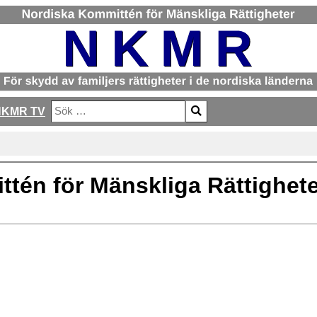
NKMR TV
Sök
Type 2 or more characters for results.
ttén för Mänskliga Rättighet