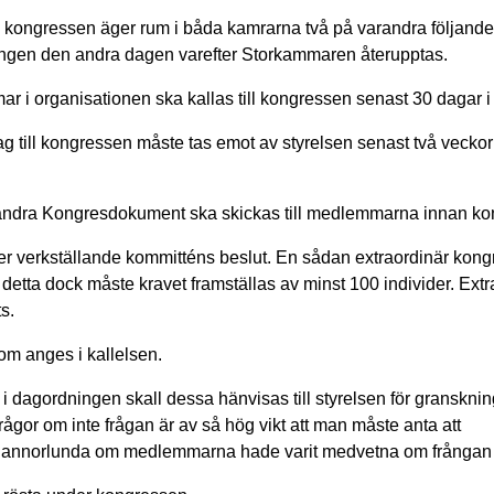
a kongressen äger rum i båda kamrarna två på varandra följande 
ngen den andra dagen varefter Storkammaren återupptas.
ar i organisationen ska kallas till kongressen senast 30 dagar i
g till kongressen måste tas emot av styrelsen senast två veckor
t andra Kongresdokument ska skickas till medlemmarna innan k
er verkställande kommitténs beslut. En sådan extraordinär kon
a dock måste kravet framställas av minst 100 individer. Extr
s.
om anges i kallelsen.
dagordningen skall dessa hänvisas till styrelsen för granskning
ågor om inte frågan är av så hög vikt att man måste anta att
t annorlunda om medlemmarna hade varit medvetna om frångan i