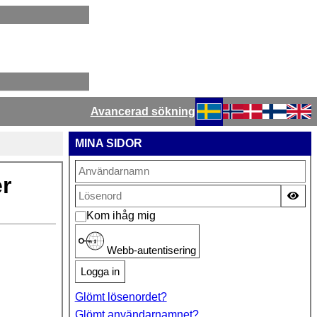
Avancerad sökning
Välj ditt språk
MINA SIDOR
er
Vis
Kom ihåg mig
Webb-autentisering
Logga in
Glömt lösenordet?
Glömt användarnamnet?