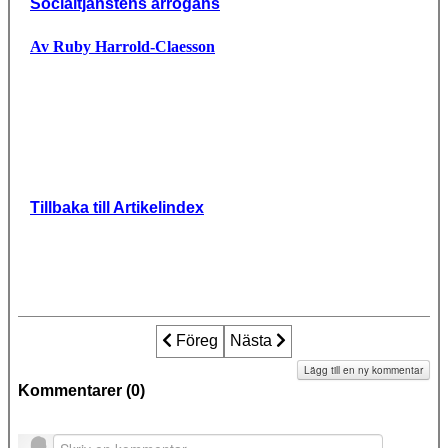
Socialtjänstens arrogans
Av Ruby Harrold-Claesson
Tillbaka till Artikelindex
Föregående artikel: Fallet Anna: Så säge
Föreg
Nästa artikel: Fallet Anna: Sto
Nästa
Lägg till en ny kommentar
Kommentarer (
0
)