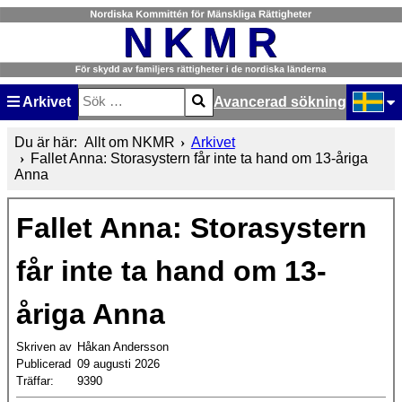
Arkivet
Avancerad sökning
Sök
Type 2 or more characters for results.
Välj ditt
Du är här:
Allt om NKMR
Arkivet
Fallet Anna: Storasystern får inte ta hand om 13-åriga
Anna
Fallet Anna: Storasystern
får inte ta hand om 13-
åriga Anna
Skriven av
Håkan Andersson
Publicerad
09 augusti 2026
Träffar:
9390