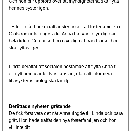
Och hon blir upprörd över att myndigheterna ska flytta
hennes syster igen.
- Efter tre år har socialtjänsten insett att fosterfamiljen i
Olofström inte fungerade. Anna har varit olycklig där
hela tiden. Och nu är hon olycklig och rädd för att hon
ska flyttas igen.
Linda berättar att socialen bestämde att flytta Anna till
ett nytt hem utanför Kristianstad, utan att informera
lillasysterns biologiska familj.
Berättade nyheten gråtande
De fick först veta det när Anna ringde till Linda och bara
grät. Hon hade träffat den nya fosterfamiljen och hon
vill inte dit.