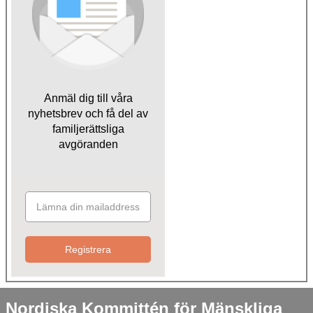
Anmäl dig till våra
nyhetsbrev och få del av
familjerättsliga
avgöranden
Registrera
Nordiska Kommittén för Mänskliga