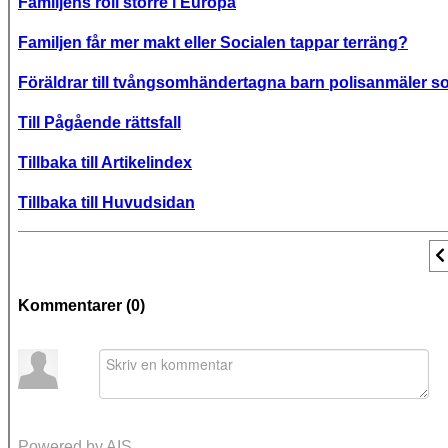
Familjens roll större i Europa
Familjen får mer makt eller Socialen tappar terräng?
Föräldrar till tvångsomhändertagna barn polisanmäler s
Till Pågående rättsfall
Tillbaka till Artikelindex
Tillbaka till Huvudsidan
F
Kommentarer (
0
)
Powered by AIS