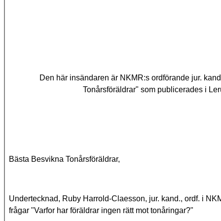
Den här insändaren är NKMR:s ordförande jur. kand.
Tonårsföräldrar" som publicerades i L
Bästa Besvikna Tonårsföräldrar,
Undertecknad, Ruby Harrold-Claesson, jur. kand., ordf. i NKM
frågar "Varfor har föräldrar ingen rätt mot tonåringar?"