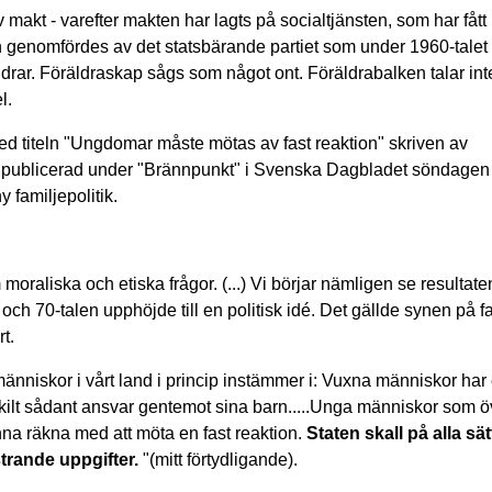
v makt - varefter makten har lagts på socialtjänsten, som har fått
 genomfördes av det statsbärande partiet som under 1960-talet
räldrar. Föräldraskap sågs som något ont. Föräldrabalken talar in
l.
ed titeln "Ungdomar måste mötas av fast reaktion" skriven av
Ask publicerad under "Brännpunkt" i Svenska Dagbladet söndagen
 familjepolitik.
oraliska och etiska frågor. (...) Vi börjar nämligen se resultat
h 70-talen upphöjde till en politisk idé. Det gällde synen på f
t.
människor i vårt land i princip instämmer i: Vuxna människor har 
ärskilt sådant ansvar gentemot sina barn.....Unga människor som ö
na räkna med att möta en fast reaktion.
Staten skall på alla sät
ostrande uppgifter.
"(mitt förtydligande).