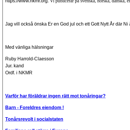
https://www.nkmr.org
. Vi publicerar på svenska, norska, danska, e
Jag vill också önska Er en God jul och ett Gott Nytt År där Ni 
Med vänliga hälsningar
Ruby Harrold-Claesson
Jur. kand
Ordf. i NKMR
Varför har föräldrar ingen rätt mot tonåringar?
Barn - Foreldres eiendom !
Tonårsrevolt i socialstaten