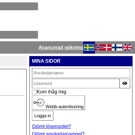
Avancerad sökning
Välj ditt språk
MINA SIDOR
Vis
Kom ihåg mig
Webb-autentisering
Logga in
Glömt lösenordet?
Glömt användarnamnet?