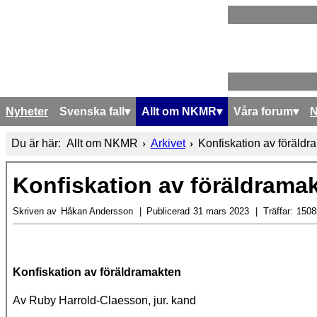
Nyheter
Svenska fall
Allt om NKMR
Våra forum
Du är här:
Allt om NKMR
Arkivet
Konfiskation av föräldr
Konfiskation av föräldrama
Skriven av
Håkan Andersson
Publicerad
31 mars 2023
Träffar:
1508
Konfiskation av föräldramakten
Av Ruby Harrold-Claesson, jur. kand