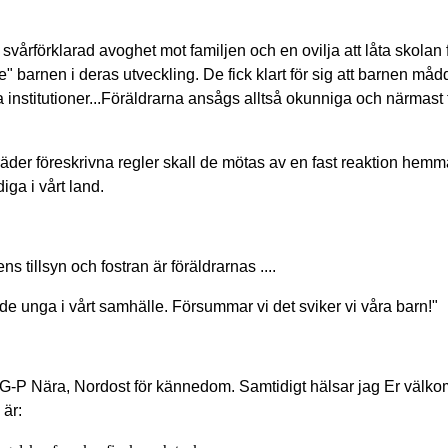
svårförklarad avoghet mot familjen och en ovilja att låta skolan 
te" barnen i deras utveckling. De fick klart för sig att barnen må
 institutioner...Föräldrarna ansågs alltså okunniga och närmast t
räder föreskrivna regler skall de mötas av en fast reaktion hemm
ga i vårt land.
s tillsyn och fostran är föräldrarnas ....
r de unga i vårt samhälle. Försummar vi det sviker vi våra barn!"
G-P Nära, Nordost för kännedom. Samtidigt hälsar jag Er välko
är: