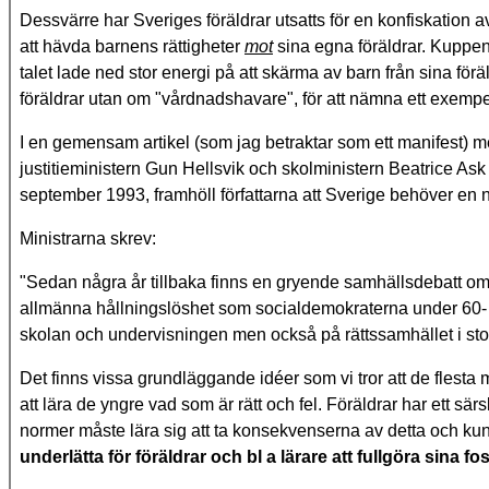
Dessvärre har Sveriges föräldrar utsatts för en konfiskation a
att hävda barnens rättigheter
mot
sina egna föräldrar. Kuppen
talet lade ned stor energi på att skärma av barn från sina fö
föräldrar utan om "vårdnadshavare", för att nämna ett exempe
I en gemensam artikel (som jag betraktar som ett manifest) m
justitieministern Gun Hellsvik och skolministern Beatrice 
september 1993, framhöll författarna att Sverige behöver en ny
Ministrarna skrev:
"Sedan några år tillbaka finns en gryende samhällsdebatt om m
allmänna hållningslöshet som socialdemokraterna under 60- oc
skolan och undervisningen men också på rättssamhället i stor
Det finns vissa grundläggande idéer som vi tror att de flesta 
att lära de yngre vad som är rätt och fel. Föräldrar har ett s
normer måste lära sig att ta konsekvenserna av detta och kun
underlätta för föräldrar och bl a lärare att fullgöra sina f