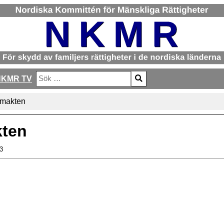
NKMR TV
Sök
Type 2 or more characters for results.
amakten
kten
3