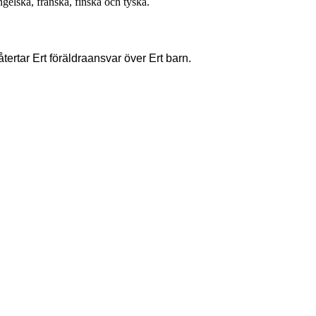
ngelska, franska, finska och tyska.
återtar Ert föräldraansvar över Ert barn.