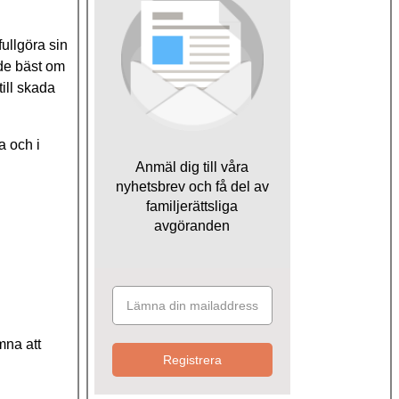
fullgöra sin
dde bäst om
ill skada
a och i
Anmäl dig till våra
nyhetsbrev och få del av
familjerättsliga
avgöranden
mna att
Registrera