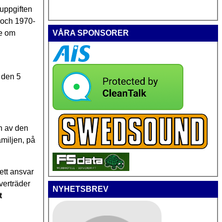
 uppgiften
 och 1970-
te om
VÅRA SPONSORER
 den 5
en av den
amiljen, på
ett ansvar
verträder
NYHETSBREV
t