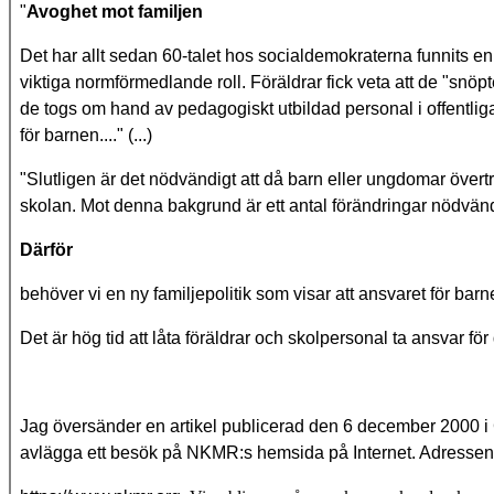
"
Avoghet mot familjen
Det har allt sedan 60-talet hos socialdemokraterna funnits en 
viktiga normförmedlande roll. Föräldrar fick veta att de "snöp
de togs om hand av pedagogiskt utbildad personal i offentliga
för barnen...." (...)
"Slutligen är det nödvändigt att då barn eller ungdomar övert
skolan. Mot denna bakgrund är ett antal förändringar nödvändi
Därför
behöver vi en ny familjepolitik som visar att ansvaret för barnen
Det är hög tid att låta föräldrar och skolpersonal ta ansvar fö
Jag översänder en artikel publicerad den 6 december 2000 i 
avlägga ett besök på NKMR:s hemsida på Internet. Adressen 