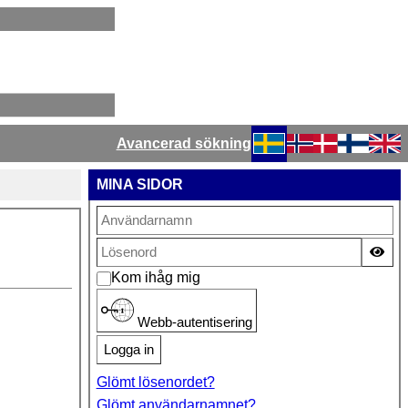
Avancerad sökning
Välj ditt språk
MINA SIDOR
Vis
Kom ihåg mig
Webb-autentisering
Logga in
Glömt lösenordet?
Glömt användarnamnet?