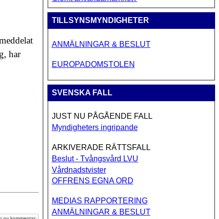
TILLSYNSMYNDIGHETER
 meddelat
ANMÄLNINGAR & BESLUT
g, har
EUROPADOMSTOLEN
SVENSKA FALL
JUST NU PÅGÅENDE FALL
Myndigheters ingripande
ARKIVERADE RÄTTSFALL
Beslut - Tvångsvård LVU
Vårdnadstvister
OFFRENS EGNA ORD
MEDIAS RAPPORTERING
 Siv Westerbergs föredrag för Kristdemokraternas riksdagsgrupp
llbaka
ANMÄLNINGAR & BESLUT
 en ny kommentar