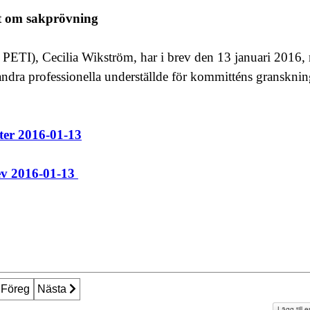
t om sakprövning
( PETI), Cecilia Wikström,
har i brev den 13 januari 2016,
andra professionella underställde för kommitténs gransknin
ter 2016-01-13
ev 2016-01-13
öregående artikel: Personuppgiftslagen - Jur. kand., med. lic.
Föreg
Nästa artikel: Pia Degermark: Det går alltid att komma ti
Nästa
Lägg till