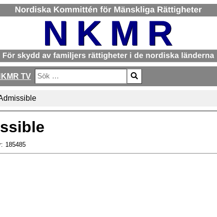
NKMR TV
Sök
Type 2 or more characters for results.
 Admissible
ssible
r:
185485