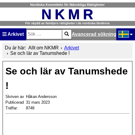
Arkivet
Avancerad sökning
Sök
Type 2 or more characters for results.
Välj ditt
Du är här:
Allt om NKMR
Arkivet
Se och lär av Tanumshede !
Se och lär av Tanumshede
!
Skriven av
Håkan Andersson
Publicerad
31 mars 2023
Träffar:
8748