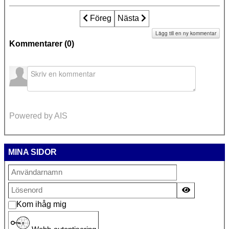
Föregående artikel: Sara kräver upprätte
Föreg
Nästa artikel: Sexåring ringde 
Nästa
Lägg till en ny kommentar
Kommentarer (
0
)
Powered by AIS
MINA SIDOR
Visa lösen
Kom ihåg mig