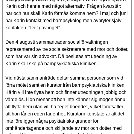
Karin och henne med något alternativ. Frågan kvarstår:
när och hur skall Karin förmås komma hem? I maj och juni
har Karin kontakt med barnpsykolog men avbryter själv
kontakten: "Det gav inget".
Den 4 augusti sammanträder socialförvaltningen
representerad av tre socialsekreterare med mor och dotter,
som har var sin advokat. Då beslutas att utredning av
Karin skall ske på barnpsykiatriska kliniken.
Vid nästa sammanträde deltar samma personer som vid
förra mötet samt en kurator från barnpsykiatriska kliniken.
Kårin vill inte flytta hem och finner utredningen jobbig och
värdelös. Hon menar att hon inte känner sig mogen ännu
att flytta hem utan vill ha "eget boende", vilket förutsätter
att hon får en egen lägenhet. Kuratorn konstaterar att det
inte föreligger några psykiatriska grunder för
omhändertagande och skiljande av mor och dotter med