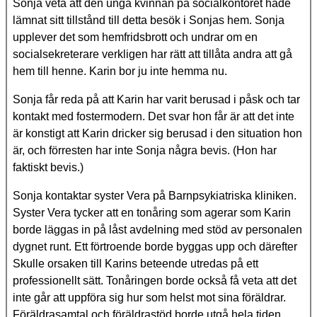
Sonja veta att den unga kvinnan på socialkontoret hade
lämnat sitt tillstånd till detta besök i Sonjas hem. Sonja
upplever det som hemfridsbrott och undrar om en
socialsekreterare verkligen har rätt att tillåta andra att gå
hem till henne. Karin bor ju inte hemma nu.
Sonja får reda på att Karin har varit berusad i påsk och tar
kontakt med fostermodern. Det svar hon får är att det inte
är konstigt att Karin dricker sig berusad i den situation hon
är, och förresten har inte Sonja några bevis. (Hon har
faktiskt bevis.)
Sonja kontaktar syster Vera på Barnpsykiatriska kliniken.
Syster Vera tycker att en tonåring som agerar som Karin
borde läggas in på låst avdelning med stöd av personalen
dygnet runt. Ett förtroende borde byggas upp och därefter
Skulle orsaken till Karins beteende utredas på ett
professionellt sätt. Tonåringen borde också få veta att det
inte går att uppföra sig hur som helst mot sina föräldrar.
Föräldrasamtal och föräldrastöd borde utgå hela tiden