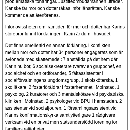
problematiska tonåringar. Justitieombudsmannen utreder.
Kanske får mor och dotter råkas inför länsrätten. Kanske
kommer de att återförenas.
Inför ovissheten om framtiden för mor och dotter har Karins
storebror funnit förklaringen: Karin är dum i huvudet.
Det finns emellertid en annan förklaring. I konflikten
mellan mor och dotter har 34 personer engagerats som är
avlönade med skattemedel: 7 anställda på det hem där
Karin nu bor, 6 socialsekreterare (varav en gruppchef, en
socialchef och en ordförande), 5 fältassistenter i
socialförvaltningens ungdomsgrupp, 1 skolsköterska, 1
skolläkare, 2 fosterföräldrar i fosterhemmet i Molnstad, 1
psykolog, 2 kuratorer och 3 mentalskötare vid psykiatriska
kliniken i Molnstad, 2 psykologer vid BPU i hemstaden, 2
assistenter vid socialjouren, 1 församlingsassistent vid
Karins konfirmationskyrka samt ytterligare 1 rådgivare
verksam vid en privat men statsunderstödd förening för
familjers rättigheter.