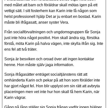
med målet att barn och föräldrar skall mötas igen på ett
vettigt sätt. I sitt fosterhem kan Karin inte få någon som
helst professionell hjälp Det ar ju enbart en bostad. Karin
måste bli ifrågasatt, anser syster Vera.
Från socialförvaltningen och ungdomsgruppen får Sonja
just inte höra något positivt. Hon skall ändra sig, försöka
förstå, möta Karin på halva vägen, inte skylla ifrån sig. Inte
ens fel att två träter.
Sonja är besviken och oroad över att ingen kontaktar
henne. Hon måste själv jaga information.
Sonja ifrågasätter enträget socialtjänstens rätt att
omhänderta Karin och pekar på att hon som förälder inte
har gjort något fel. Hon blir upplyst om sin rätt att avbryta
placeringen men vet inte hur hon skall få hem Karin, när
Karin vägrar.
Gång på lång ställer sig Sonja frågan varför ingen hjälper