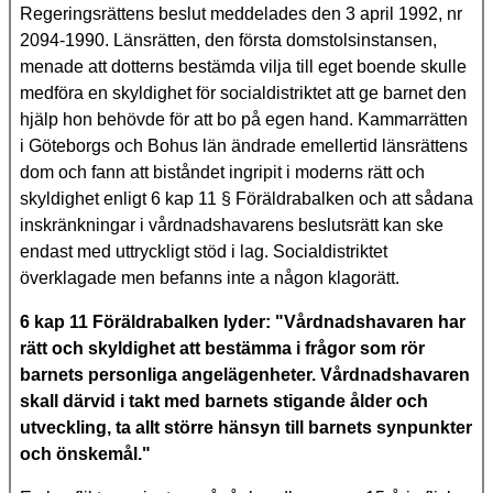
Regeringsrättens beslut meddelades den 3 april 1992, nr
2094-1990. Länsrätten, den första domstolsinstansen,
menade att dotterns bestämda vilja till eget boende skulle
medföra en skyldighet för socialdistriktet att ge barnet den
hjälp hon behövde för att bo på egen hand. Kammarrätten
i Göteborgs och Bohus län ändrade emellertid länsrättens
dom och fann att biståndet ingripit i moderns rätt och
skyldighet enligt 6 kap 11 § Föräldrabalken och att sådana
inskränkningar i vårdnadshavarens beslutsrätt kan ske
endast med uttryckligt stöd i lag. Socialdistriktet
överklagade men befanns inte a någon klagorätt.
6 kap 11 Föräldrabalken lyder: "Vårdnadshavaren har
rätt och skyldighet att bestämma i frågor som rör
barnets personliga angelägenheter. Vårdnadshavaren
skall därvid i takt med barnets stigande ålder och
utveckling, ta allt större hänsyn till barnets synpunkter
och önskemål."