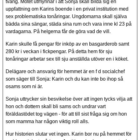
tvång. Mötet utmynnar i att Sonja skall bilda sig en
uppfattning om Karins boende i en privat institution med
sex problematiska tonåringar. Ungdomarna skall själva
bädda sina sängar, städa sina rum och vara inne kl 23 på
vardagarna. På helgerna får de göra vad de vill.
Karin skulle få pengar för inköp av en basgarderob samt
280 kr i veckan i fickpengar. På detta hem för sju
tonåringar arbetar sex till sju anställda utöver en i köket.
Delägare och ansvarig för hemmet är en f d socialchef
som säger till Sonja: Karin och du kan inte bo ihop så
osams som ni är.
Sonja uttrycker sin besvikelse över att ingen tycks vilja att
hon och dottern skall bli sams och undrar vart
föräldastödet tog vägen - för att till sist fråga sig om hon
som mamma har någon viktig roll alls.
Hur historien slutar vet ingen. Karin bor nu på hemmet för