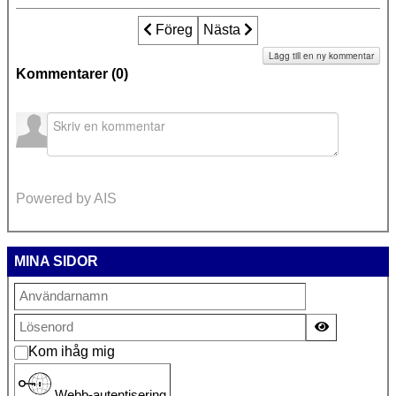
Föregående artikel: Tonårsflicka i blodig
Föreg
Nästa artikel: Torsbyfallet: Auti
Nästa
Lägg till en ny kommentar
Kommentarer (
0
)
Powered by AIS
MINA SIDOR
Visa lösen
Kom ihåg mig
Webb-autentisering