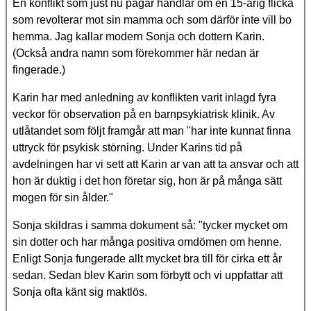
En konflikt som just nu pågår handlar om en 15-årig flicka
som revolterar mot sin mamma och som därför inte vill bo
hemma. Jag kallar modern Sonja och dottern Karin.
(Också andra namn som förekommer här nedan är
fingerade.)
Karin har med anledning av konflikten varit inlagd fyra
veckor för observation på en barnpsykiatrisk klinik. Av
utlåtandet som följt framgår att man "har inte kunnat finna
uttryck för psykisk störning. Under Karins tid på
avdelningen har vi sett att Karin ar van att ta ansvar och att
hon är duktig i det hon företar sig, hon är på många sätt
mogen för sin ålder."
Sonja skildras i samma dokument så: "tycker mycket om
sin dotter och har många positiva omdömen om henne.
Enligt Sonja fungerade allt mycket bra till för cirka ett år
sedan. Sedan blev Karin som förbytt och vi uppfattar att
Sonja ofta känt sig maktlös.