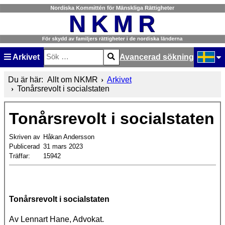
Arkivet
Avancerad sökning
Sök
Type 2 or more characters for results.
Välj ditt
Du är här:
Allt om NKMR
Arkivet
Tonårsrevolt i socialstaten
Tonårsrevolt i socialstaten
Skriven av
Håkan Andersson
Publicerad
31 mars 2023
Träffar:
15942
Tonårsrevolt i socialstaten
Av Lennart Hane, Advokat.