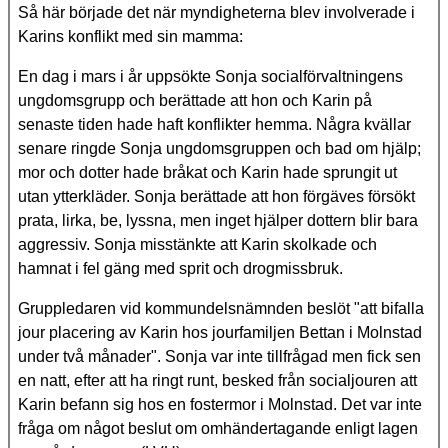
Så här började det när myndigheterna blev involverade i
Karins konflikt med sin mamma:
En dag i mars i år uppsökte Sonja socialförvaltningens
ungdomsgrupp och berättade att hon och Karin på
senaste tiden hade haft konflikter hemma. Några kvällar
senare ringde Sonja ungdomsgruppen och bad om hjälp;
mor och dotter hade bråkat och Karin hade sprungit ut
utan ytterkläder. Sonja berättade att hon förgäves försökt
prata, lirka, be, lyssna, men inget hjälper dottern blir bara
aggressiv. Sonja misstänkte att Karin skolkade och
hamnat i fel gäng med sprit och drogmissbruk.
Gruppledaren vid kommundelsnämnden beslöt "att bifalla
jour placering av Karin hos jourfamiljen Bettan i Molnstad
under två månader". Sonja var inte tillfrågad men fick sen
en natt, efter att ha ringt runt, besked från socialjouren att
Karin befann sig hos en fostermor i Molnstad. Det var inte
fråga om något beslut om omhändertagande enligt lagen