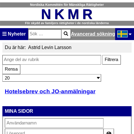
Nyheter
Avancerad sökning
Sök
Type 2 or more characters for results.
Välj ditt
Du är här:
Astrid Levin Larsson
Ange del av rubrik
Filtrera
Rensa
Visa #
Hotelsebrev och JO-anmälningar
MINA SIDOR
Visa lösen