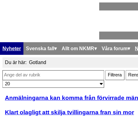
Nyheter
Svenska fall
Allt om NKMR
Våra forum
Du är här:
Gotland
Ange del av rubrik
Filtrera
Ren
Visa #
Anmälningarna kan komma från förvirrade män
Klart olagligt att skilja tvillingarna fran sin mor