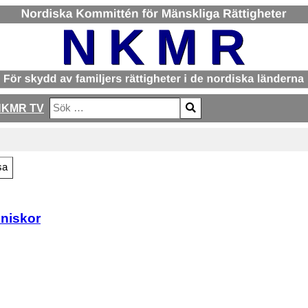
NKMR TV
Sök
Type 2 or more characters for results.
sa
niskor