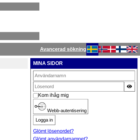
Avancerad sökning
Välj ditt språk
MINA SIDOR
Vis
Kom ihåg mig
Webb-autentisering
Logga in
Glömt lösenordet?
Glömt användarnamnet?