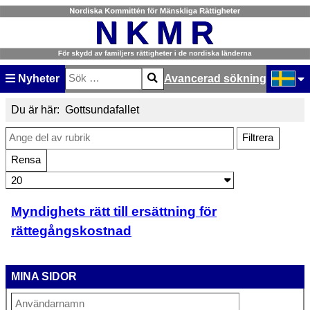
Nyheter
Avancerad sökning
Sök
Type 2 or more characters for results.
Välj ditt
Du är här:
Gottsundafallet
Ange del av rubrik
Filtrera
Rensa
Visa #
Myndighets rätt till ersättning för
rättegångskostnad
MINA SIDOR