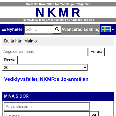
Nyheter
Avancerad sökning
Sök
Type 2 or more characters for results.
Välj ditt
Du är här:
Malmö
Ange del av rubrik
Filtrera
Rensa
Visa #
Vedklyvsfallet. NKMR:s Jo-anmälan
MINA SIDOR
Visa lösen