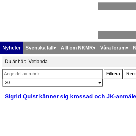
Nyheter
Svenska fall
Allt om NKMR
Våra forum
Du är här:
Vetlanda
Ange del av rubrik
Filtrera
Ren
Visa #
Sigrid Quist känner sig krossad och JK-anmäl