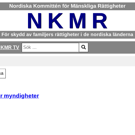
NKMR TV
Sök
Type 2 or more characters for results.
sa
er myndigheter