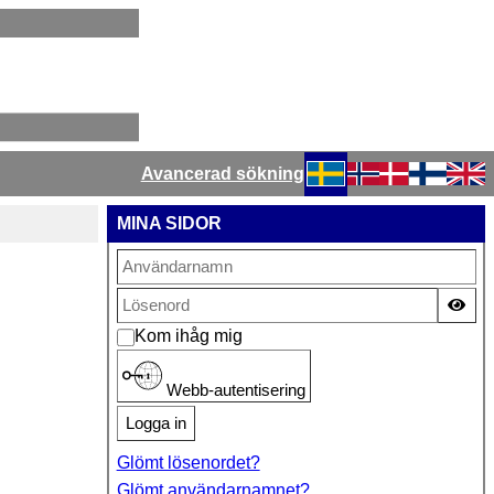
Avancerad sökning
Välj ditt språk
MINA SIDOR
Vis
Kom ihåg mig
Webb-autentisering
Logga in
Glömt lösenordet?
Glömt användarnamnet?