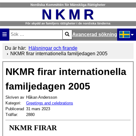
Avancerad sökning
Sök
Type 2 or more characters for results.
Välj ditt
Du är här:
Hälsningar och firande
NKMR firar internationella familjedagen 2005
NKMR firar internationella
familjedagen 2005
Skriven av
Håkan Andersson
Kategori:
Greetings and celebrations
Publicerad
31 mars 2023
Träffar:
2880
NKMR FIRAR