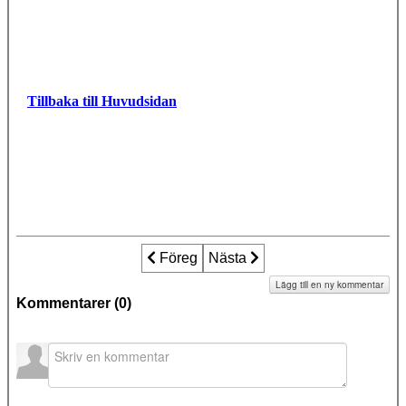
Tillbaka till Huvudsidan
Föregående artikel: NKMR firar internat
Föreg
Nästa artikel: NKMR firar inte
Nästa
Lägg till en ny kommentar
Kommentarer (
0
)