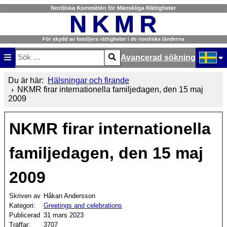
Avancerad sökning
Sök
Type 2 or more characters for results.
Välj ditt
Du är här:
Hälsningar och firande
NKMR firar internationella familjedagen, den 15 maj
2009
NKMR firar internationella
familjedagen, den 15 maj
2009
Skriven av
Håkan Andersson
Kategori:
Greetings and celebrations
Publicerad
31 mars 2023
Träffar:
3707