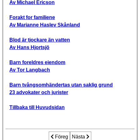
Av Michael Ericson
Forakt for familiene
Av Marianne Haslev Skånland
Blod är tjockare än vatten
Av Hans Hjortsjö
Barn foreldres eiendom
Av Tor Langbach
Barn tvångsomhändertas utan saklig grund
23 advokater och jurister
Tillbaka till Huvudsidan
Föregående artikel: NKMR firar internat
Föreg
Nästa artikel: NKMR firar inte
Nästa