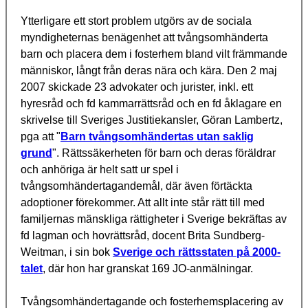
Ytterligare ett stort problem utgörs av de sociala
myndigheternas benägenhet att tvångsomhänderta
barn och placera dem i fosterhem bland vilt främmande
människor, långt från deras nära och kära. Den 2 maj
2007 skickade 23 advokater och jurister, inkl. ett
hyresråd och fd kammarrättsråd och en fd åklagare en
skrivelse till Sveriges Justitiekansler, Göran Lambertz,
pga att "
Barn tvångsomhändertas utan saklig
grund
". Rättssäkerheten för barn och deras föräldrar
och anhöriga är helt satt ur spel i
tvångsomhändertagandemål, där även förtäckta
adoptioner förekommer. Att allt inte står rätt till med
familjernas mänskliga rättigheter i Sverige bekräftas av
fd lagman och hovrättsråd, docent Brita Sundberg-
Weitman, i sin bok
Sverige och rättsstaten på 2000-
talet
, där hon har granskat 169 JO-anmälningar.
Tvångsomhändertagande och fosterhemsplacering av