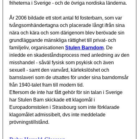
friheterna i Sverige - och de övriga nordiska länderna.
År 2006 bildade ett stort antal fd fosterbarn, som var
tvångsomhändertagna och placerade långt ifrån sina
nära och kära och som därigenom blev berövade sin
grundläggande mänskliga rättighet till privat- och
familjeliv, organisationen
Stulen Barndom
. De
inledde en skadeståndsprocess med anledning av den
misshandel - såväl fysisk som psykisk och även
sexuell - samt den vanvård, kärlekslöshet och
barnslaveri som de utsattes för under sina barndomsår
från 1940-talet fram till modern tid.
Eftersom de inte har fått gehör för sin talan i Sverige
har Stulen Barn skickade ett klagomål i
Europadomstolen i Strasbourg som inte förklarade
klagomålet admissibelt, dvs inte meddelade
prövningstillstånd.