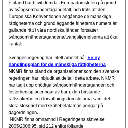
Finland har blivit dömda i Europadomstolen på grund
av tvångsomhändertagandefall, och trots att den
Europeiska Konventionen angående de mänskliga
rättigheterna och grundläggande friheterna numera är
gällande rätt i våra nordiska länder, fortsätter
tvångsomhändertagandena/tvangsfjernelserna att öka
i antal.
Sveriges regering har inlett arbetet på "
En ny
handlingsplan för de mänskliga rättigheterna
".
NKMR
finns bland de organisationer som den svenska
regeringen har inbjudit att delta i detta arbete. NKMR
har tagit upp onödiga tvångsomhändertaganden och
fosterhemsplaceringar av barn, den bristande
rättssäkerheten i förvaltningsdomstolarna samt det
stora slöseriet med skattebetalarnas pengar på
dagordningen.
NKMR finns omnämnd i Regeringens skrivelse
2005/2006:95, sid 212 enligt följande: