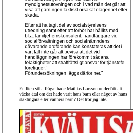
myndighetsutövningen och i vad mån det går att
visa att gärningen faktiskt orsakat olägenhet eller
skada.
Efter att ha tagit del av socialstyrelsens
utredning samt efter att förhör har hållits med
bl.a. familjehemskonsulent, handläggare vid
socialförvaltningen och socialnämndens
dåvarande ordförande kan konstateras att det i
vart fall inte går att bevisa att det vid
handläggningen har förekommit sådana
felaktigheter att straffrättsligt ansvar för tjänstefel
föreligger."
Förundersökningen läggs därför ner."
En liten stilla fråga: hade Mathias Larsson underlåtit att
väcka åtal om det hade varit hans barn eller något av hans
släktingars eller vänners barn? Det tror jag inte.