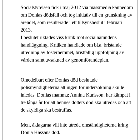
Socialstyrelsen fick i maj 2012 via massmedia kännedom
om Donias dödsfall och tog initiativ till en granskning av
ärendet, som resulterade i ett tillsynsbeslut i februari
2013.
I beslutet riktades viss kritik mot socialnämndens
handläggning. Kritiken handlade om bl.a. bristande
utredning av fosterhemmet, bristfällig uppföljning av
vården samt avsaknad av genomförandeplan.
Omedelbart efter Donias död beslutade
polismyndigheterna att ingen förundersökning skulle
inledas. Donias mamma; Annina Karlsson, har kämpat i
tre långa år för att hennes dotters död ska utredas och att
de skyldiga ska bestraffas.
Men, åklagarna vill inte utreda omständigheterna kring
Donia Hassans död.