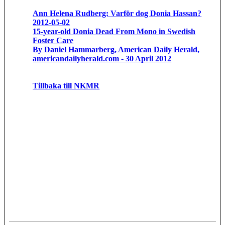
Ann Helena Rudberg: Varför dog Donia Hassan?
2012-05-02
15-year-old Donia Dead From Mono in Swedish
Foster Care
By Daniel Hammarberg, American Daily Herald,
americandailyherald.com - 30 April 2012
Tillbaka till NKMR