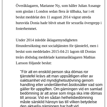
Överåklagaren, Marianne Ny, som håller Julian Assange
som gisslan i London sedan flera år tillbaka, har i ett
beslut meddelat den 11 augusti 2014 vägrat utreda
huruvida Donia hade blivit utsatt för sexuella övergrepp i
fosterhemmet.
Under 2014 inledde åklagarmyndigheten
förundersökning mot socialtjänsten för tjänstefel, men i
beslut som meddelades 2015-04-21 lagom till Donias
treårs dödsdag meddelade kammaråklagaren Mathias
Larsson följande beslut:
"För att en enskild person ska dömas ror
tjänstefel krävs att man uppsåtligen eller av
oaktsamhet vid myndighetsutövning genom
handling eller underlåtenhet åsidosätter vad som
gäller för uppgiften. Om gärningen vid en samlad
bedömning är att anse som ringa ska inte dömas
till ansvar. Vid en sådan helhetsbedömning
måste särskild hänsyn tas till vilken betydelse
den aktuella gärningen har haft vid