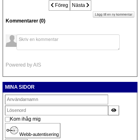
Föregående artikel: Alla Helgons Dag 2
Föreg
Nästa artikel: Till minne av Ber
Nästa
Lägg till en ny kommentar
Kommentarer (
0
)
Powered by AIS
MINA SIDOR
Visa lösen
Kom ihåg mig
Webb-autentisering