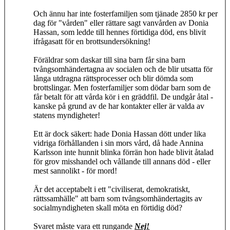
Och ännu har inte fosterfamiljen som tjänade 2850 kr per
dag för "vården" eller rättare sagt vanvården av Donia
Hassan, som ledde till hennes förtidiga död, ens blivit
ifrågasatt för en brottsundersökning!
Föräldrar som daskar till sina barn får sina barn
tvångsomhändertagna av socialen och de blir utsatta för
långa utdragna rättsprocesser och blir dömda som
brottslingar. Men fosterfamiljer som dödar barn som de
får betalt för att vårda kör i en gräddfil. De undgår åtal -
kanske på grund av de har kontakter eller är valda av
statens myndigheter!
Ett är dock säkert: hade Donia Hassan dött under lika
vidriga förhållanden i sin mors vård, då hade Annina
Karlsson inte hunnit blinka förrän hon hade blivit åtalad
för grov misshandel och vållande till annans död - eller
mest sannolikt - för mord!
Är det acceptabelt i ett "civiliserat, demokratiskt,
rättssamhälle" att barn som tvångsomhändertagits av
socialmyndigheten skall möta en förtidig död?
Svaret måste vara ett rungande
Nej!