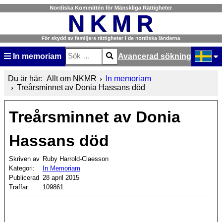
In memoriam
Avancerad sökning
Sök
Type 2 or more characters for results.
Välj ditt
Du är här:
Allt om NKMR
In memoriam
Treårsminnet av Donia Hassans död
Treårsminnet av Donia
Hassans död
Skriven av
Ruby Harrold-Claesson
Kategori:
In Memoriam
Publicerad
28 april 2015
Träffar:
109861