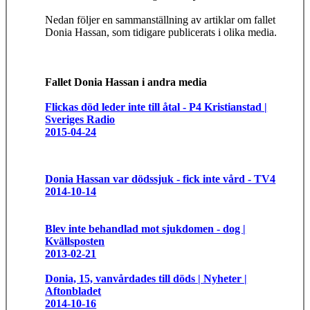
Nedan följer en sammanställning av artiklar om fallet
Donia Hassan, som tidigare publicerats i olika media.
Fallet Donia Hassan i andra media
Flickas död leder inte till åtal - P4 Kristianstad |
Sveriges Radio
2015-04-24
Donia Hassan var dödssjuk - fick inte vård - TV4
2014-10-14
Blev inte behandlad mot sjukdomen - dog |
Kvällsposten
2013-02-21
Donia, 15, vanvårdades till döds | Nyheter |
Aftonbladet
2014-10-16