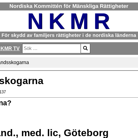
NKMR TV
Sök
Type 2 or more characters for results.
landsskogarna
sskogarna
137
rna?
and., med. lic, Göteborg