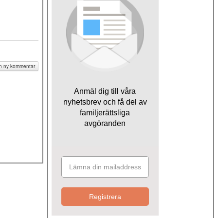
:
N AV SVERIGE
 en ny kommentar
Anmäl dig till våra
nyhetsbrev och få del av
familjerättsliga
avgöranden
Registrera