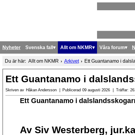
Nyheter
Svenska fall
Allt om NKMR
Våra forum
Du är här:
Allt om NKMR
Arkivet
Ett Guantanamo i dals
Ett Guantanamo i dalsland
Skriven av
Håkan Andersson
Publicerad
09 augusti 2026
Träffar:
26
Ett Guantanamo i dalslandsskoga
Av Siv Westerberg, jur.k