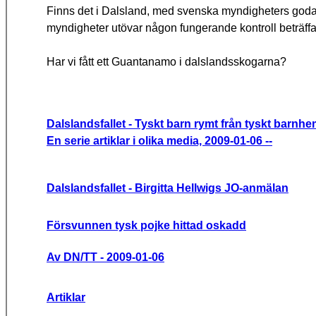
Finns det i Dalsland, med svens­ka myndigheters goda
myndigheter utövar någon fungerande kon­troll beträf
Har vi fått ett Guantanamo i dalslandsskogarna?
Dalslandsfallet - Tyskt barn rymt från tyskt barnhe
En serie artiklar i olika media, 2009-01-06 --
Dalslandsfallet - Birgitta Hellwigs JO-anmälan
Försvunnen tysk pojke hittad oskadd
Av DN/TT - 2009-01-06
Artiklar