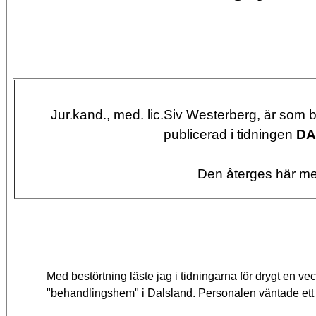
Jur.kand., med. lic.Siv Westerberg, är som
publicerad i tidningen
DA
Den återges här med
Med bestörtning läste jag i tid­ningarna för drygt en ve
"behandlings­hem" i Dalsland. Personalen väntade ett