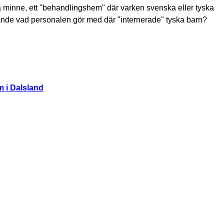
 minne, ett "behandlingshem" där varken svenska eller tyska
fande vad personalen gör med där "internerade" tyska barn?
m i Dalsland