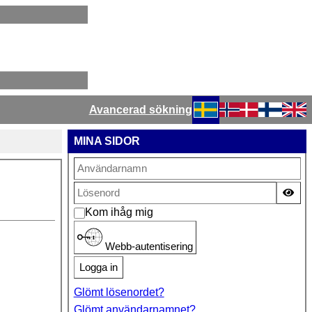
Avancerad sökning
Välj ditt språk
MINA SIDOR
Vis
Kom ihåg mig
Webb-autentisering
Logga in
Glömt lösenordet?
Glömt användarnamnet?