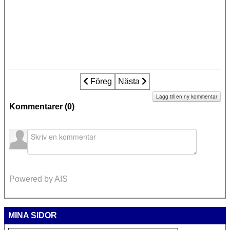
Föregående artikel: Några tankar om fi
Föreg
Nästa artikel: När får vi höra e
Nästa
Lägg till en ny kommentar
Kommentarer (
0
)
Powered by AIS
MINA SIDOR