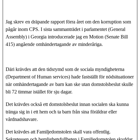
Jag skrev en dräpande rapport förra året om den korruption som
pågår inom CPS. I sista sammanträdet i parlamentet (General
Assembly) i Georgia introducerade jag en Motion (Senate Bill
415) angående omhändertagande av minderåriga.
Däri krävdes att den tidsrymd som de sociala myndigheterna
(Department of Human services) hade fastställt för nödsituationer
när omhändertagande av barn kan ske utan domstolsbeslut skulle
bli 72 timmar istället för sju dagar.
Det krävdes också ett domstolsbeslut innan socialen ska kunna
tränga sig in i ett hem och ta barn från sina föräldrar eller
vårdnadshavare.
Det krävdes att Familjedomstolen skall vara offentlig.
Sekretessen och hemlighetsfullheten i Familjedomstolen skyddar