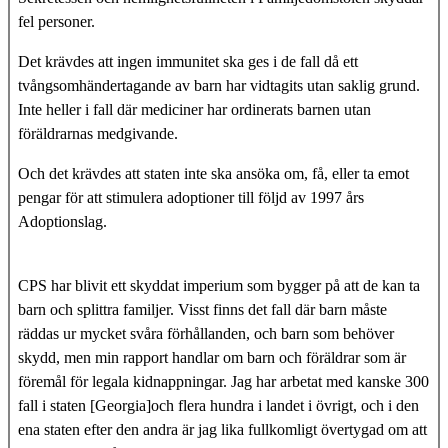
fel personer.
Det krävdes att ingen immunitet ska ges i de fall då ett
tvångsomhändertagande av barn har vidtagits utan saklig grund.
Inte heller i fall där mediciner har ordinerats barnen utan
föräldrarnas medgivande.
Och det krävdes att staten inte ska ansöka om, få, eller ta emot
pengar för att stimulera adoptioner till följd av 1997 års
Adoptionslag.
CPS har blivit ett skyddat imperium som bygger på att de kan ta
barn och splittra familjer. Visst finns det fall där barn måste
räddas ur mycket svåra förhållanden, och barn som behöver
skydd, men min rapport handlar om barn och föräldrar som är
föremål för legala kidnappningar. Jag har arbetat med kanske 300
fall i staten [Georgia]och flera hundra i landet i övrigt, och i den
ena staten efter den andra är jag lika fullkomligt övertygad om att