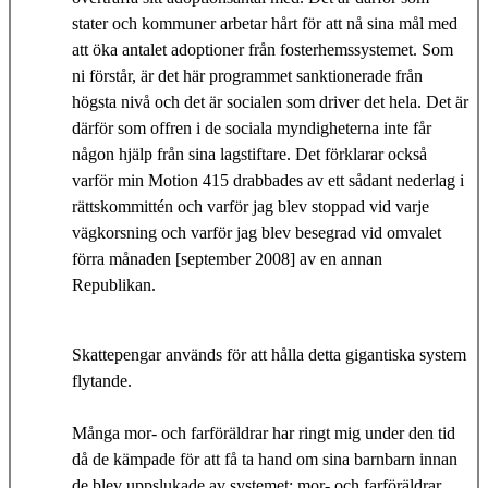
stater och kommuner arbetar hårt för att nå sina mål med
att öka antalet adoptioner från fosterhemssystemet. Som
ni förstår, är det här programmet sanktionerade från
högsta nivå och det är socialen som driver det hela. Det är
därför som offren i de sociala myndigheterna inte får
någon hjälp från sina lagstiftare. Det förklarar också
varför min Motion 415 drabbades av ett sådant nederlag i
rättskommittén och varför jag blev stoppad vid varje
vägkorsning och varför jag blev besegrad vid omvalet
förra månaden [september 2008] av en annan
Republikan.
Skattepengar används för att hålla detta gigantiska system
flytande.
Många mor- och farföräldrar har ringt mig under den tid
då de kämpade för att få ta hand om sina barnbarn innan
de blev uppslukade av systemet: mor- och farföräldrar