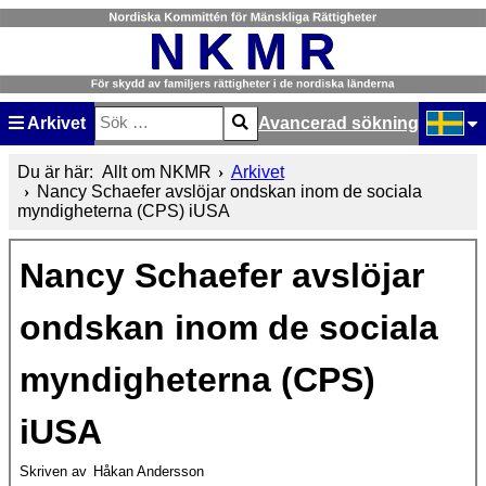
Arkivet
Avancerad sökning
Sök
Type 2 or more characters for results.
Välj ditt
Du är här:
Allt om NKMR
Arkivet
Nancy Schaefer avslöjar ondskan inom de sociala
myndigheterna (CPS) iUSA
Nancy Schaefer avslöjar
ondskan inom de sociala
myndigheterna (CPS)
iUSA
Skriven av
Håkan Andersson