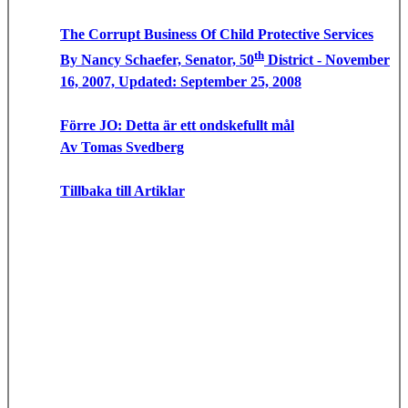
The Corrupt Business Of Child Protective Services
th
By Nancy Schaefer, Senator, 50
District - November
16, 2007, Updated: September 25, 2008
Förre JO: Detta är ett ondskefullt mål
Av Tomas Svedberg
Tillbaka till Artiklar