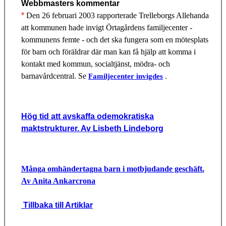
Webbmasters kommentar
*
Den 26 februari
2003 rapporterade
Trelleborgs Allehanda
att kommunen hade invigt
Örtagårdens familjecenter -
kommunens femte - och det ska fungera som en mötesplats
för barn och föräldrar där man kan få hjälp att komma i
kontakt med kommun, socialtjänst, mödra- och
barnavårdcentral. Se
Familjecenter invigdes
.
Hög tid att avskaffa odemokratiska
maktstrukturer. Av Lisbeth Lindeborg
Många omhändertagna barn i motbjudande geschäft.
Av Anita Ankarcrona
Tillbaka till Artiklar