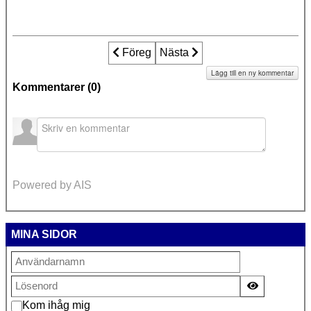
Föregående artikel: Socialtjänst och b
Föreg
Nästa artikel: Socialtjänsten 
Nästa
Lägg till en ny kommentar
Kommentarer (
0
)
Powered by AIS
MINA SIDOR
Visa lösen
Kom ihåg mig