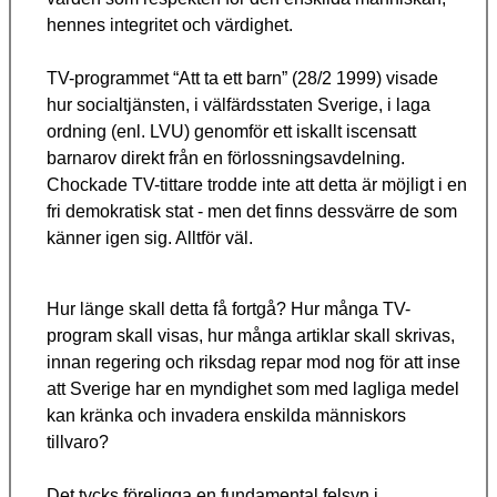
hennes integritet och värdighet.
TV-programmet “Att ta ett barn” (28/2 1999) visade
hur socialtjänsten, i välfärdsstaten Sverige, i laga
ordning (enl. LVU) genomför ett iskallt iscensatt
barnarov direkt från en förlossningsavdelning.
Chockade TV-tittare trodde inte att detta är möjligt i en
fri demokratisk stat - men det finns dessvärre de som
känner igen sig. Alltför väl.
Hur länge skall detta få fortgå? Hur många TV-
program skall visas, hur många artiklar skall skrivas,
innan regering och riksdag repar mod nog för att inse
att Sverige har en myndighet som med lagliga medel
kan kränka och invadera enskilda människors
tillvaro?
Det tycks föreligga en fundamental felsyn i