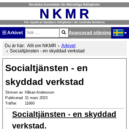
Arkivet
Avancerad sökning
Sök
Type 2 or more characters for results.
Välj ditt
Du är här:
Allt om NKMR
Arkivet
Socialtjänsten - en skyddad verkstad
Socialtjänsten - en
skyddad verkstad
Skriven av
Håkan Andersson
Publicerad
31 mars 2023
Träffar:
11660
Socialtjänsten - en skyddad
verkstad.