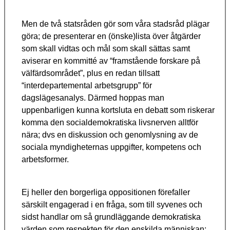
Men de två statsråden gör som våra stadsråd plägar
göra; de presenterar en (önske)lista över åtgärder
som skall vidtas och mål som skall sättas samt
aviserar en kommitté av “framstående forskare på
välfärdsområdet”, plus en redan tillsatt
“interdepartemental arbetsgrupp” för
dagslägesanalys. Därmed hoppas man
uppenbarligen kunna kortsluta en debatt som riskerar
komma den socialdemokratiska livsnerven alltför
nära; dvs en diskussion och genomlysning av de
sociala myndigheternas uppgifter, kompetens och
arbetsformer.
Ej heller den borgerliga oppositionen förefaller
särskilt engagerad i en fråga, som till syvenes och
sidst handlar om så grundläggande demokratiska
värden som respekten för den enskilda människan;