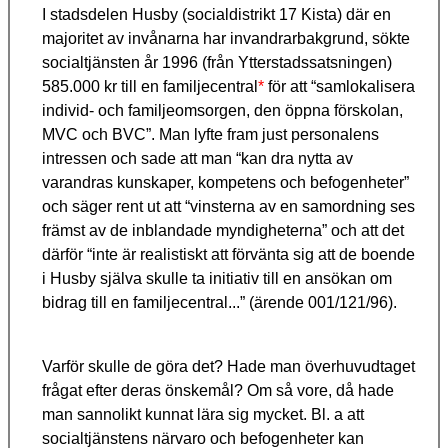
I stadsdelen Husby (socialdistrikt 17 Kista) där en
majoritet av invånarna har invandrarbakgrund, sökte
socialtjänsten år 1996 (från Ytterstadssatsningen)
585.000 kr till en familjecentral
*
för att “samlokalisera
individ- och familjeomsorgen, den öppna förskolan,
MVC och BVC”. Man lyfte fram just personalens
intressen och sade att man “kan dra nytta av
varandras kunskaper, kompetens och befogenheter”
och säger rent ut att “vinsterna av en samordning ses
främst av de inblandade myndigheterna” och att det
därför “inte är realistiskt att förvänta sig att de boende
i Husby själva skulle ta initiativ till en ansökan om
bidrag till en familjecentral...” (ärende 001/121/96).
Varför skulle de göra det? Hade man överhuvudtaget
frågat efter deras önskemål? Om så vore, då hade
man sannolikt kunnat lära sig mycket. Bl. a att
socialtjänstens närvaro och befogenheter kan