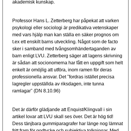
akademisk kunskap.
Professor Hans L. Zetterberg har påpekat att varken
psykologi eller sociologi är predikativa vetenskaper
med vars hjälp man kan ställa en säker prognos om
t.ex ett enskilt barns utveckling. Något som de facto
sker i samband med tvångsomhändertaganden av
barn enligt LVU. Zetterberg säger att lagens skrivning
är sådan att socionomerna har fått en uppgift som helt
enkelt är omöjlig att utföra, inom ramen för deras
professionella ansvar. Det "fordras istället precisa
lagregler uppställda av riksdagen, inte tunna
ramlagar" (DN 8.10.96)
Det är därför glädjande att Enquist/Klingvall i sin
artikel lovar att LVU skall ses över. Det är hög tid!
Dess tänjbara gummiparagrafer har länge nog lämnat
fritt fram för godtycke och subjektiva tolkningar. Med