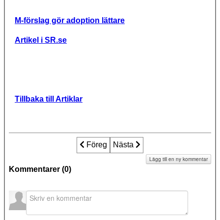
M-förslag gör adoption lättare
Artikel i SR.se
Tillbaka till Artiklar
Föregående artikel: Tvångsadoption av
Föreg
Nästa artikel: Tvångsadoption
Nästa
Lägg till en ny kommentar
Kommentarer (
0
)