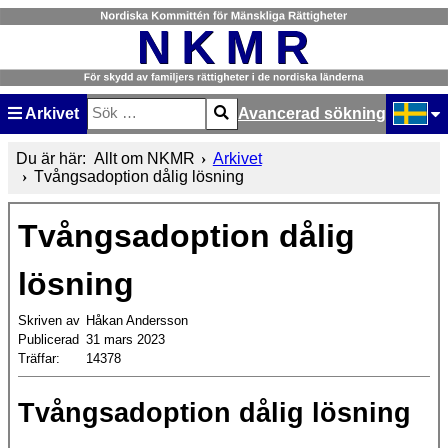
Arkivet
Avancerad sökning
Sök
Type 2 or more characters for results.
Välj ditt
Du är här:
Allt om NKMR
Arkivet
Tvångsadoption dålig lösning
Tvångsadoption dålig
lösning
Skriven av
Håkan Andersson
Publicerad
31 mars 2023
Träffar:
14378
Tvångsadoption dålig lösning