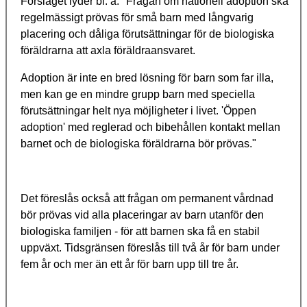
Förslaget lyder bl. a: "Frågan om nationell adoption ska
regelmässigt prövas för små barn med långvarig
placering och dåliga förutsättningar för de biologiska
föräldrarna att axla föräldraansvaret.
Adoption är inte en bred lösning för barn som far illa,
men kan ge en mindre grupp barn med speciella
förutsättningar helt nya möjligheter i livet. 'Öppen
adoption' med reglerad och bibehållen kontakt mellan
barnet och de biologiska föräldrarna bör prövas."
Det föreslås också att frågan om permanent vårdnad
bör prövas vid alla placeringar av barn utanför den
biologiska familjen - för att barnen ska få en stabil
uppväxt. Tidsgränsen föreslås till två år för barn under
fem år och mer än ett år för barn upp till tre år.