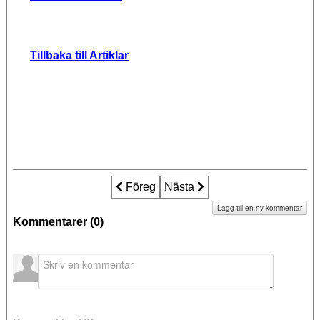
Tillbaka till Artiklar
Föregående artikel: Välfärdsstatens tysta
Föreg
Nästa artikel: VÄNNÄS: Socia
Nästa
Lägg till en ny kommentar
Kommentarer (
0
)