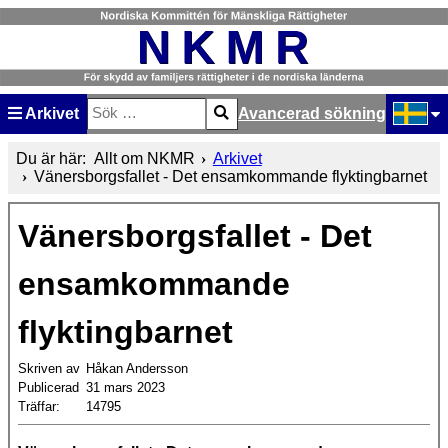
Arkivet
Avancerad sökning
Sök
Type 2 or more characters for results.
Välj ditt
Du är här:
Allt om NKMR
Arkivet
Vänersborgsfallet - Det ensamkommande flyktingbarnet
Vänersborgsfallet - Det
ensamkommande
flyktingbarnet
Skriven av
Håkan Andersson
Publicerad
31 mars 2023
Träffar:
14795