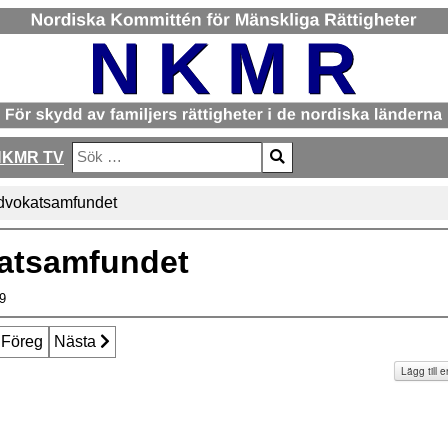
NKMR TV
Sök
Type 2 or more characters for results.
advokatsamfundet
katsamfundet
9
öregående artikel: Varför har föräldrar ingen rätt mot tonåringar?
Föreg
Nästa artikel: Varfor_tar_svenska_domstolar_inte_lard
Nästa
Lägg till