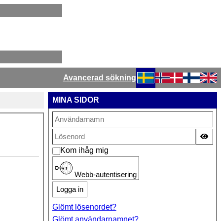
Avancerad sökning
Välj ditt språk
MINA SIDOR
Vis
Kom ihåg mig
Webb-autentisering
Logga in
Glömt lösenordet?
Glömt användarnamnet?