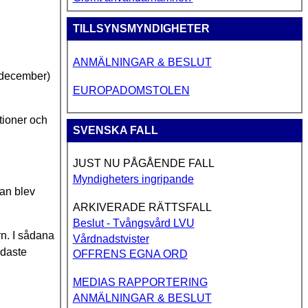
TILLSYNSMYNDIGHETER
ANMÄLNINGAR & BESLUT
0 december)
EUROPADOMSTOLEN
tioner och
SVENSKA FALL
JUST NU PÅGÅENDE FALL
Myndigheters ingripande
pan blev
ARKIVERADE RÄTTSFALL
Beslut - Tvångsvård LVU
rn. I sådana
Vårdnadstvister
ldaste
OFFRENS EGNA ORD
MEDIAS RAPPORTERING
ANMÄLNINGAR & BESLUT