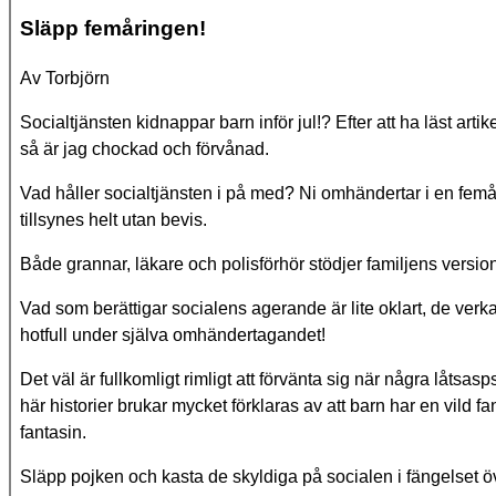
Släpp femåringen!
Av Torbjörn
Socialtjänsten kidnappar barn inför jul!? Efter att ha läst a
så är jag chockad och förvånad.
Vad håller socialtjänsten i på med? Ni omhändertar i en femå
tillsynes helt utan bevis.
Både grannar, läkare och polisförhör stödjer familjens versio
Vad som berättigar socialens agerande är lite oklart, de verka
hotfull under själva omhändertagandet!
Det väl är fullkomligt rimligt att förvänta sig när några låtsa
här historier brukar mycket förklaras av att barn har en vild fa
fantasin.
Släpp pojken och kas­ta de skyldiga på socialen i fängelset öv