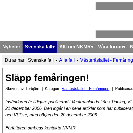
Nyheter
Svenska fall
Allt om NKMR
Våra forum
Du är här:
Svenska fall
Alla fall
Västeråsfallet - Femårin
Släpp femåringen!
Skriven av
Torbjörn
Kategori:
Västeråsfallet - Femåringen
Publicera
Insändaren är tidigare publicerad i Vestmanlands Läns Tidning, VL
21 december 2006. Den ingår i en serie artiklar som har publicerat
och VLT.se, med början den 20 december 2006.
Författaren ombeds kontakta NKMR.