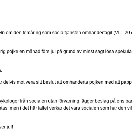
rtikeln om den femåring som socialtjänsten omhändertagit (VLT 2
rig pojke en månad före jul på grund av minst sagt lösa spekula
n.
r delvis motivera sitt beslut att om­händerta pojken med att pap
spsykologer från socialen utan förvar­ning lägger beslag på ens ba
n­tasi men i det här fallet ver­kar det vara socialen som har den vi
er jul!