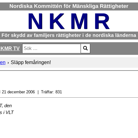
NKMR TV
Sök
Type 2 or more characters for results.
gen
Släpp femåringen!
d
21 december 2006
Träffar:
831
T, den
s i VLT