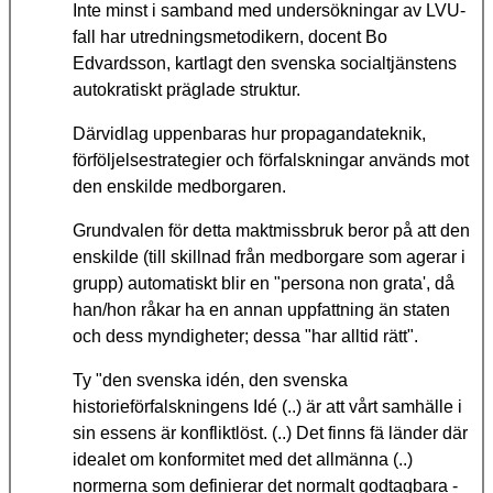
Inte minst i samband med undersökningar av LVU-
fall har utredningsmetodikern, docent Bo
Edvardsson, kartlagt den svenska socialtjänstens
autokratiskt präglade struktur.
Därvidlag uppenbaras hur propagandateknik,
förföljelsestrategier och förfalskningar används mot
den enskilde medborgaren.
Grundvalen för detta maktmissbruk beror på att den
enskilde (till skillnad från medborgare som agerar i
grupp) automatiskt blir en "persona non grata', då
han/hon råkar ha en annan uppfattning än staten
och dess myndigheter; dessa "har alltid rätt".
Ty "den svenska idén, den svenska
historieförfalskningens Idé (..) är att vårt samhälle i
sin essens är konfliktlöst. (..) Det finns fä länder där
idealet om konformitet med det allmänna (..)
normerna som definierar det normalt godtagbara -