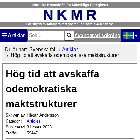
Artiklar
Avancerad sökning
Sök
Type 2 or more characters for results.
Välj ditt
Du är här:
Svenska fall
Artiklar
Hög tid att avskaffa odemokratiska maktstrukturer
Hög tid att avskaffa
odemokratiska
maktstrukturer
Skriven av
Håkan Andersson
Kategori:
Articles
Publicerad
31 mars 2023
Träffar:
59447