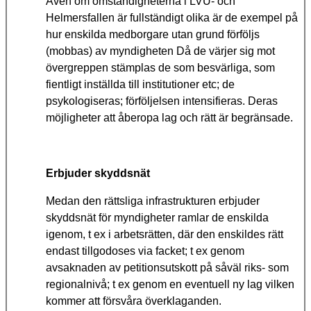
Även om omständigheterna i LVU- och
Helmersfallen är fullständigt olika är de exempel på
hur enskilda medborgare utan grund förföljs
(mobbas) av myndigheten Då de värjer sig mot
övergreppen stämplas de som besvärliga, som
fientligt inställda till institutioner etc; de
psykologiseras; förföljelsen intensifieras. Deras
möjligheter att åberopa lag och rätt är begränsade.
Erbjuder skyddsnät
Medan den rättsliga infrastrukturen erbjuder
skyddsnät för myndigheter ramlar de enskilda
igenom, t ex i arbetsrätten, där den enskildes rätt
endast tillgodoses via facket; t ex genom
avsaknaden av petitionsutskott på såväl riks- som
regionalnivå; t ex genom en eventuell ny lag vilken
kommer att försvåra överklaganden.