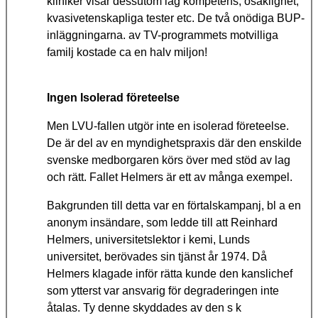
kliniker visar dessutom låg kompetens, osaklighet,
kvasivetenskapliga tester etc. De två onödiga BUP-
inläggningarna. av TV-programmets motvilliga
familj kostade ca en halv miljon!
Ingen Isolerad företeelse
Men LVU-fallen utgör inte en isolerad företeelse.
De är del av en myndighetspraxis där den enskilde
svenske medborgaren körs över med stöd av lag
och rätt. Fallet Helmers är ett av många exempel.
Bakgrunden till detta var en förtalskampanj, bl a en
anonym insändare, som ledde till att Reinhard
Helmers, universitetslektor i kemi, Lunds
universitet, berövades sin tjänst år 1974. Då
Helmers klagade inför rätta kunde den kanslichef
som ytterst var ansvarig för degraderingen inte
åtalas. Ty denne skyddades av den s k