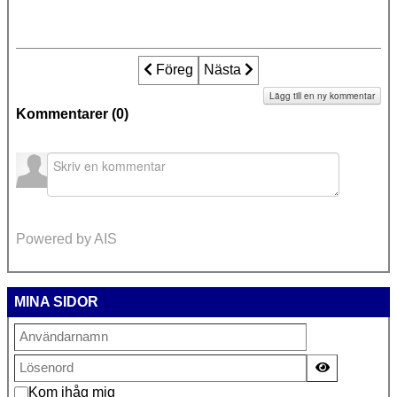
Föregående artikel: Hon användes som "
Föreg
Nästa artikel: Hård kritik mot 
Nästa
Lägg till en ny kommentar
Kommentarer (
0
)
Powered by AIS
MINA SIDOR
Visa lösen
Kom ihåg mig