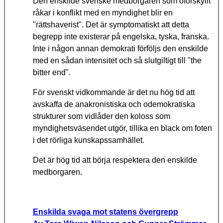
Den enskilde svenske medborgaren som oförskyllt
råkar i konflikt med en myndighet blir en
"rättshaverist". Det är symptomatiskt att detta
begrepp inte existerar på engelska, tyska, franska.
Inte i någon annan demokrati förföljs den enskilde
med en sådan intensitet och så slutgiltigt till "the
bitter end".
För svenskt vidkommande är det nu hög tid att
avskaffa de anakronistiska och odemokratiska
strukturer som vidlåder den koloss som
myndighetsväsendet utgör, tillika en black om foten
i det rörliga kunskapssamhället.
Det är hög tid att börja respektera den enskilde
medborgaren.
Enskilda svaga mot statens övergrepp