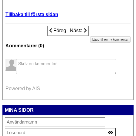
Tillbaka till första sidan
Föregående artikel: Artikel_tvangsster
Föreg
Nästa artikel: Artikel_tvangs
Nästa
Lägg till en ny kommentar
Kommentarer (
0
)
Powered by AIS
MINA SIDOR
Visa lösen