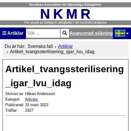
Artiklar
Avancerad sökning
Sök
Type 2 or more characters for results.
Välj ditt
Du är här:
Svenska fall
Artiklar
Artikel_tvangssterilisering_igar_lvu_idag
Artikel_tvangssterilisering
_igar_lvu_idag
Skriven av
Håkan Andersson
Kategori:
Articles
Publicerad
31 mars 2023
Träffar:
2427