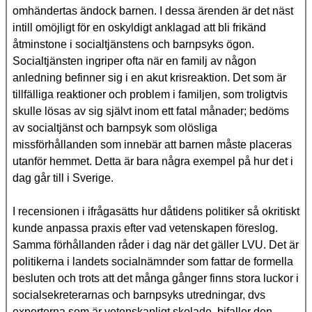
omhändertas ändock barnen. I dessa ärenden är det näst
intill omöjligt för en oskyldigt anklagad att bli frikänd
åtminstone i socialtjänstens och barnpsyks ögon.
Socialtjänsten ingriper ofta när en familj av någon
anledning befinner sig i en akut krisreaktion. Det som är
tillfälliga reaktioner och problem i familjen, som troligtvis
skulle lösas av sig självt inom ett fatal månader; bedöms
av socialtjänst och barnpsyk som olösliga
missförhållanden som innebär att barnen måste placeras
utanför hemmet. Detta är bara några exempel på hur det i
dag går till i Sverige.
I recensionen i ifrågasätts hur dåtidens politiker så okritiskt
kunde anpassa praxis efter vad vetenskapen föreslog.
Samma förhållanden råder i dag när det gäller LVU. Det är
politikerna i landets socialnämnder som fattar de formella
besluten och trots att det många gånger finns stora luckor i
socialsekreterarnas och barnpsyks utredningar, dvs
experterna som är vetenskapligt skolade, bifaller den