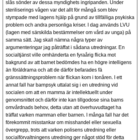
slås sönder av dessa myndighets ingripanden. Under
steriliserings vågen var det allt för mångå som blev
stympade med lagens hjälp på grund av tillfälliga psykiska
problem och andra personliga kriser. I dag används LVU
(lagen med särskilda bestämmelser om vård av unga) på
samma sätt. Jag skall nämna några typer av
argumenteringar jag påträffat i sådana utredningar. En
socialtjänst ville omhänderta en fyraårig flicka mot
bakgrund av att barnet bedömdes ha en högre intelligens
än föräldrarna och att de därför befarades fä
gränssättningsproblem när flickan kom i tonåren. I ett
annat fall har barnpsyk uttalat sig i en utredning vid
socialen om att en mamma är intellektuellt under
genomsnittet och därför inte kan tillgodose sina barns
omvårdnads behov, detta utan att överhuvudtaget ha
träffat varken mamman eller barnen. I många fall har det
förekommit misstankar om misshandel eller sexuella
övergrepp, trots att varken polisens utredning eller
socialförvaltningens utredning ger något stöd för detta