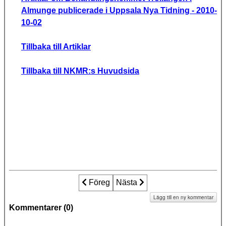
Almunge publicerade i Uppsala Nya Tidning - 2010-
10-02
Tillbaka till Artiklar
Tillbaka till NKMR:s Huvudsida
Föregående artikel: De_stulna_barnen_
Föreg
Nästa artikel: Det smutsiga b
Nästa
Lägg till en ny kommentar
Kommentarer (
0
)