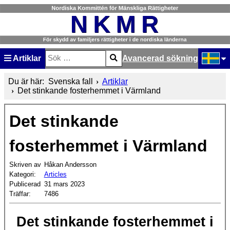
Artiklar
Avancerad sökning
Sök
Type 2 or more characters for results.
Välj ditt
Du är här:
Svenska fall
Artiklar
Det stinkande fosterhemmet i Värmland
Det stinkande
fosterhemmet i Värmland
Skriven av
Håkan Andersson
Kategori:
Articles
Publicerad
31 mars 2023
Träffar:
7486
Det stinkande fosterhemmet i