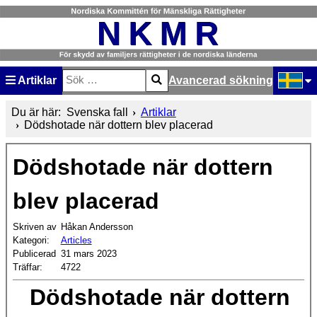
Artiklar
Avancerad sökning
Sök
Type 2 or more characters for results.
Välj ditt
Du är här:
Svenska fall
Artiklar
Dödshotade när dottern blev placerad
Dödshotade när dottern
blev placerad
Skriven av
Håkan Andersson
Kategori:
Articles
Publicerad
31 mars 2023
Träffar:
4722
Dödshotade när dottern