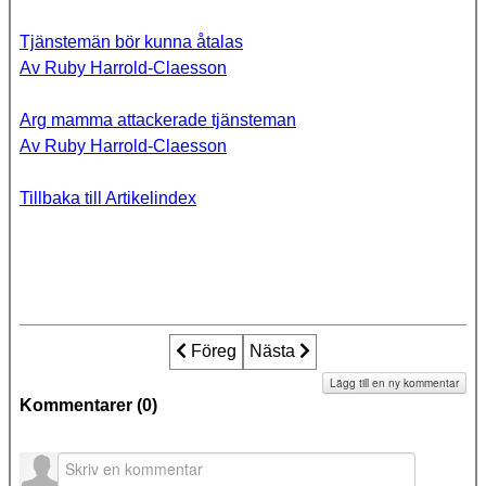
Tjänstemän bör kunna åtalas
Av Ruby Harrold-Claesson
Arg mamma attackerade tjänsteman
Av Ruby Harrold-Claesson
Tillbaka till Artikelindex
Föregående artikel: Dog
Föreg
Nästa artikel: De_stulna_barn
Nästa
Lägg till en ny kommentar
Kommentarer (
0
)