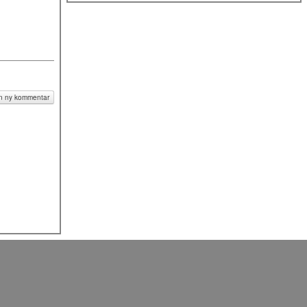
n stödförening
 en ny kommentar