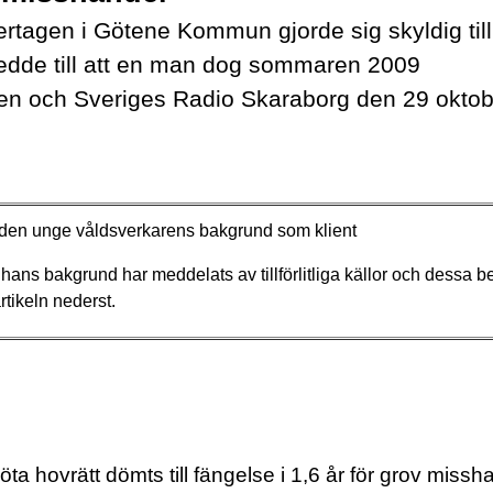
tagen i Götene Kommun gjorde sig skyldig till
edde till att en man dog sommaren 2009
ngen och Sveriges Radio Skaraborg den 29 okto
te den unge våldsverkarens bakgrund som klient
ns bakgrund har meddelats av tillförlitliga källor och dessa be
rtikeln nederst.
ta hovrätt dömts till fängelse i 1,6 år för grov miss