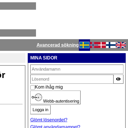
Avancerad sökning
Välj ditt språk
MINA SIDOR
ör
Vis
Kom ihåg mig
Webb-autentisering
Logga in
Glömt lösenordet?
Glömt användarnamnet?