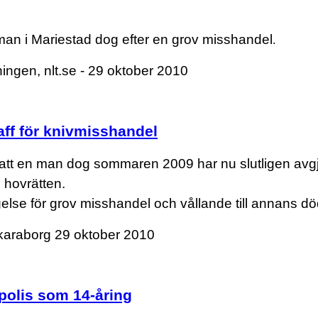
n i Mariestad dog efter en grov misshandel
.
ingen, nlt.se - 29 oktober 2010
aff för knivmisshandel
 att en man dog sommaren 2009 har nu slutligen avgjo
hovrätten.
gelse för grov misshandel och vållande till annans dö
karaborg
29 oktober 2010
polis som 14-åring