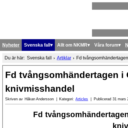
Nyheter
Svenska fall
Allt om NKMR
Våra forum
Du är här:
Svenska fall
Artiklar
Fd tvångsomhändertagen i
Fd tvångsomhändertagen i G
knivmisshandel
Skriven av
Håkan Andersson
Kategori:
Articles
Publicerad
31 mars 
Fd tvångsomhändertagen
kni