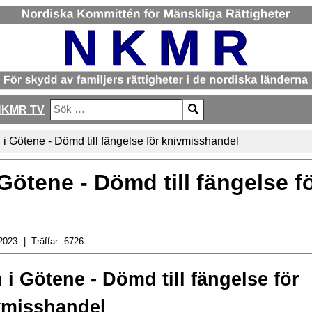
NKMR TV
Sök
Type 2 or more characters for results.
 Götene - Dömd till fängelse för knivmisshandel
ötene - Dömd till fängelse f
2023
Träffar:
6726
 i
Götene - Dömd till fängelse för
vmisshandel