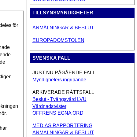
TILLSYNSMYNDIGHETER
deles för
ANMÄLNINGAR & BESLUT
EUROPADOMSTOLEN
 hade
ående
SVENSKA FALL
 de
JUST NU PÅGÅENDE FALL
kligen
Myndigheters ingripande
ARKIVERADE RÄTTSFALL
Beslut - Tvångsvård LVU
skningen
Vårdnadstvister
OFFRENS EGNA ORD
hör.
MEDIAS RAPPORTERING
 har
ANMÄLNINGAR & BESLUT