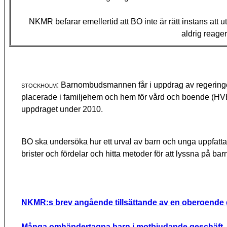
NKMR befarar emellertid att BO inte är rätt instans at
aldrig reager
stockholm:
Barnombudsmannen får i uppdrag av regeringen
placerade i familjehem och hem för vård och boende (HVB).
uppdraget under 2010.
BO ska undersöka hur ett urval av barn och unga uppfat
brister och förde­lar och hitta metoder för att lyssna på barn
NKMR:s brev angående tillsättande av en oberoend
Många omhändertagna barn i motbjudande geschäft