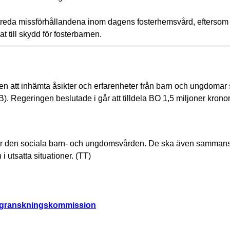
t utreda missförhållandena inom dagens fosterhemsvård, efterso
at till skydd för fosterbarnen.
 att inhämta åsikter och erfarenheter från barn och ungdomar
 Regeringen beslutade i går att tilldela BO 1,5 miljoner kronor
tar den sociala barn- och ungdomsvården. De ska även sammans
 i utsatta situationer. (TT)
e granskningskommission