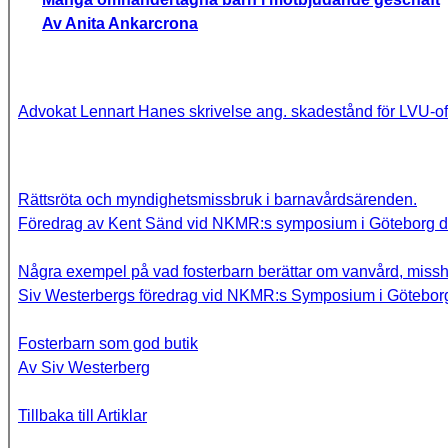
Av Anita Ankarcrona
Advokat Lennart Hanes skrivelse ang. skadestånd för LVU-of
Rättsröta och myndighetsmissbruk i barnavårdsärenden.
Föredrag av Kent Sänd vid NKMR:s symposium i Göteborg d
Några exempel på vad fosterbarn berättar om vanvård, missh
Siv Westerbergs föredrag vid NKMR:s Symposium i Göteborg
Fosterbarn som god butik
Av Siv Westerberg
Tillbaka till Artiklar