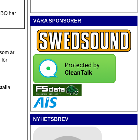
m BO har
VÅRA SPONSORER
 som är
 för
tälla
NYHETSBREV