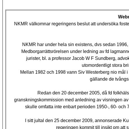
Webm
NKMR välkomnar regeringens beslut att undersöka foster
NKMR har under hela sin existens, dvs sedan 1996, k
Medborgarrättsrörelsen under ledning av fd lagmanne
jurister, bl. a professor Jacob W F Sundberg, advo
utomordentligt stora b
Mellan 1982 och 1998 vann Siv Westerberg nio mål 
gällande de tvångs
Redan den 20 december 2005, då fd folkhäls
granskningskommission med anledning av visningen av
skulle omfatta inte enbart perioden 1950-, 60- och 70
I sitt jultal den 25 december 2009, annonserade Ku
regeringen kommit till insikt om att