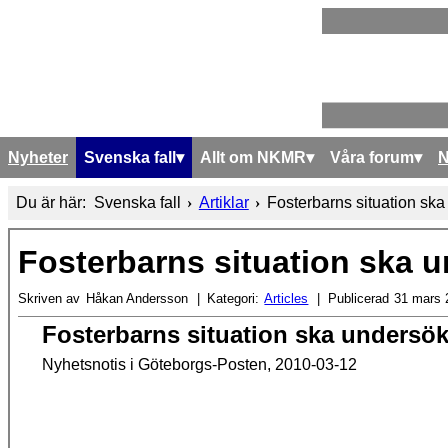
Nyheter
Svenska fall
Allt om NKMR
Våra forum
Du är här:
Svenska fall
Artiklar
Fosterbarns situation sk
Fosterbarns situation ska 
Skriven av
Håkan Andersson
Kategori:
Articles
Publicerad
31 mars 
Fosterbarns situation ska undersö
Nyhetsnotis i Göteborgs-Posten, 2010-03-12