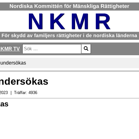
NKMR TV
Sök
Type 2 or more characters for results.
a undersökas
undersökas
2023
Träffar:
4936
kas