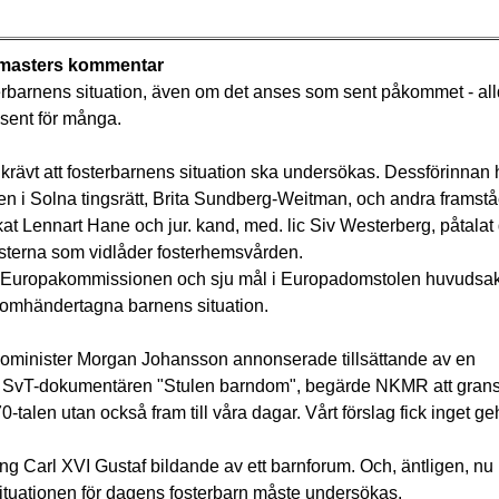
asters kommentar
barnens situation, även om det anses som sent påkommet - all
sent för många.
rävt att fosterbarnens situation ska undersökas. Dessförinnan
n i Solna tingsrätt, Brita Sundberg-Weitman, och andra framst
kat Lennart Hane och jur. kand, med. lic Siv Westerberg, påtalat
risterna som vidlåder fosterhemsvården.
i Europakommissionen och sju mål i Europadomstolen huvudsa
omhändertagna barnens situation.
ominister Morgan Johansson annonserade tillsättande av en
 Sv
T-
dokumentären
"Stulen barndom", begärde NKMR att gran
-talen utan också fram till våra dagar. Vårt förslag fick inget ge
ng Carl XVI Gustaf bildande av ett barnforum. Och, äntligen, nu
 situationen för dagens fosterbarn måste undersökas.