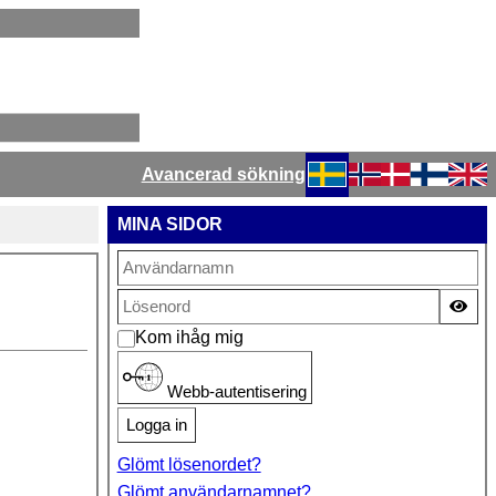
Avancerad sökning
Välj ditt språk
MINA SIDOR
Vis
Kom ihåg mig
Webb-autentisering
Logga in
Glömt lösenordet?
Glömt användarnamnet?