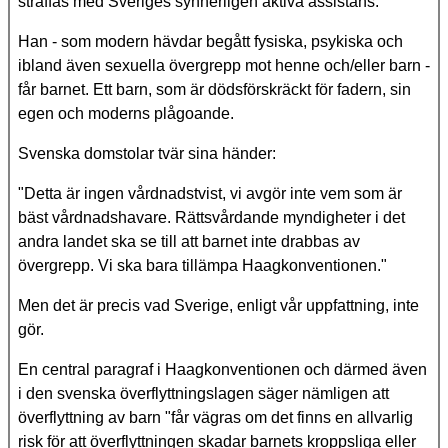
straffas med Sveriges synnerligen aktiva assistans.
Han - som modern hävdar begått fysiska, psykiska och
ibland även sexuella övergrepp mot henne och/eller barn -
får barnet. Ett barn, som är dödsförskräckt för fadern, sin
egen och moderns plågoande.
Svenska domstolar tvär sina händer:
"Detta är ingen vårdnadstvist, vi avgör inte vem som är
bäst vårdnadshavare. Rättsvårdande myndigheter i det
andra landet ska se till att barnet inte drabbas av
övergrepp. Vi ska bara tillämpa Haagkonventionen."
Men det är precis vad Sverige, enligt vår uppfattning, inte
gör.
En central paragraf i Haagkonventionen och därmed även
i den svenska överflyttningslagen säger nämligen att
överflyttning av barn "får vägras om det finns en allvarlig
risk för att överflyttningen skadar barnets kroppsliga eller