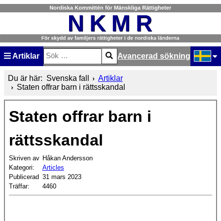
Artiklar
Avancerad sökning
Sök
Type 2 or more characters for results.
Välj ditt
Du är här:
Svenska fall
Artiklar
Staten offrar barn i rättsskandal
Staten offrar barn i
rättsskandal
Skriven av
Håkan Andersson
Kategori:
Articles
Publicerad
31 mars 2023
Träffar:
4460