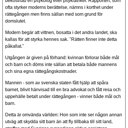
bekostnad en psykolog eller psykiatriker. Rapporten, som
ofta styrker moderns berättelse, nämns i korthet under
rättegången men finns sällan med som grund för
domslutet.
Modern begär att vittnen, bosatta i det andra landet, ska
kallas för att styrka hennes sak. "Rätten finner inte detta
påkallat."
Utgången är given på förhand: kvinnan förlorar både mål
och barn och döms inte sällan att betala både mannens
och sina egna rättegångskostnader.
Mannen - som av svenska staten fått hjälp att spåra
barnet, blivit hänvisad till en bra advokat och fått resa och
uppehälle betalt under rättegången - vinner både mål och
barn.
Detta är omvända världen: Hon som inte ser någon annan
utväg att skydda sitt barn än att fly tillbaka till sitt land,