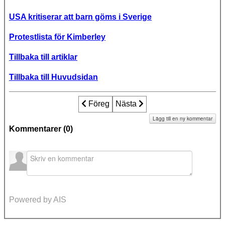
USA kritiserar att barn göms i Sverige
Protestlista för Kimberley
Tillbaka till artiklar
Tillbaka till Huvudsidan
Föregående artikel: "Sverige vid skampål
Föreg
Nästa artikel: Socialtjänsten s
Nästa
Lägg till en ny kommentar
Kommentarer (
0
)
Powered by AIS