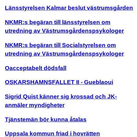
Länsstyrelsen Kalmar beslut västrumsgården
NKMR:s begäran till länsstyrelsen om
utredning av Västrumsgårdenspsykologer
NKMR:s begäran till Socialstyrelsen om
utredning av Västrumsgårdenspsykologer
Oacceptabelt dödsfall
OSKARSHAMNSFALLET II - Gueblaoui
Sigrid Quist känner sig krossad och JK-
anmäler myndigheter
Tjänstemän bör kunna åtalas
Uppsala kommun friad i hovrätten