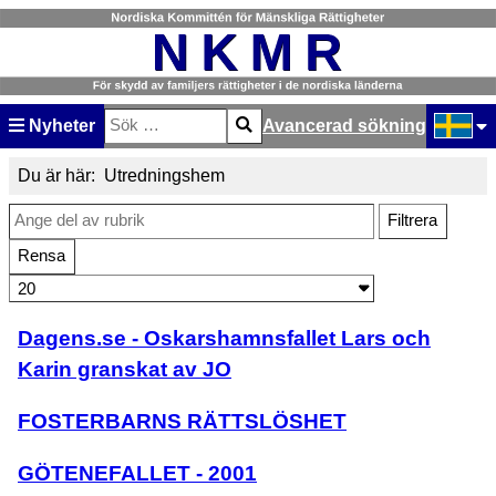
Nyheter
Avancerad sökning
Sök
Type 2 or more characters for results.
Välj ditt
Du är här:
Utredningshem
Ange del av rubrik
Filtrera
Rensa
Visa #
Dagens.se - Oskarshamnsfallet Lars och
Karin granskat av JO
FOSTERBARNS RÄTTSLÖSHET
GÖTENEFALLET - 2001