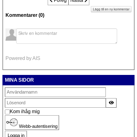
Föregående artikel: NKMR:s begäran til
Föreg
Nästa artikel: BARNETS MÄN
Nästa
Lägg till en ny kommentar
Kommentarer (
0
)
Powered by AIS
MINA SIDOR
Visa lösen
Kom ihåg mig
Webb-autentisering
Logga in