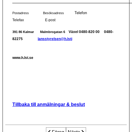
_____________________________________________
Telefon
Postadress
Besöksadress
Telefax
E-post
Växel 0480-820 00
0480-
391 86 Kalmar
Malmbrogatan
6
82275
lansstyrelsen@h.lstj
www.h.lst.se
Tillbaka till anmälningar & beslut