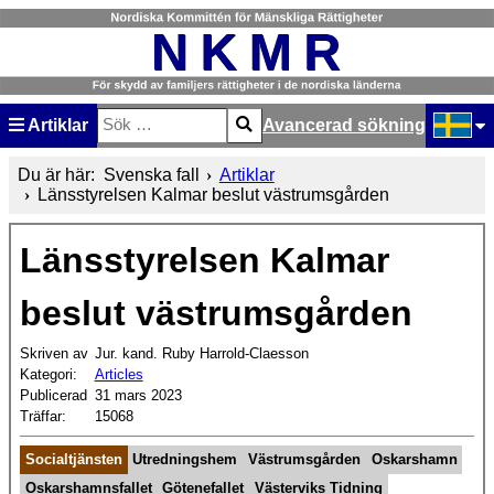
Artiklar
Avancerad sökning
Sök
Type 2 or more characters for results.
Välj ditt
Du är här:
Svenska fall
Artiklar
Länsstyrelsen Kalmar beslut västrumsgården
Länsstyrelsen Kalmar
beslut västrumsgården
Skriven av
Jur. kand. Ruby Harrold-Claesson
Kategori:
Articles
Publicerad
31 mars 2023
Träffar:
15068
Socialtjänsten
Utredningshem
Västrumsgården
Oskarshamn
Oskarshamnsfallet
Götenefallet
Västerviks Tidning