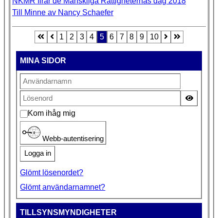
NKMR firar de Mänskliga Rättigheternas dag 2018
Till Minne av Nancy Schaefer
1
2
3
4
5
6
7
8
9
10
Sida 5 av 12
MINA SIDOR
Visa lö
Kom ihåg mig
Webb-autentisering
Logga in
Glömt lösenordet?
Glömt användarnamnet?
TILLSYNSMYNDIGHETER