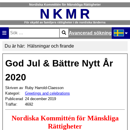
Avancerad sökning
Sök
Type 2 or more characters for results.
Välj ditt
Du är här:
Hälsningar och firande
God Jul & Bättre Nytt År
2020
Skriven av
Ruby Harrold-Claesson
Kategori:
Greetings and celebrations
Publicerad
24 december 2019
Träffar:
4692
Nordiska Kommittén för Mänskliga
Rättigheter