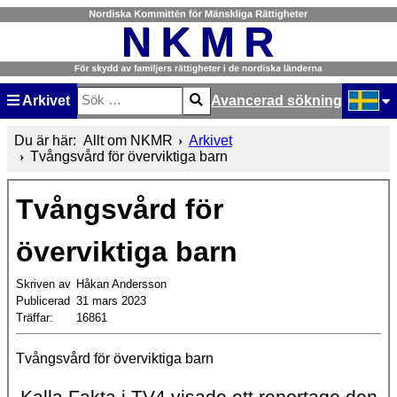
Arkivet
Avancerad sökning
Sök
Type 2 or more characters for results.
Välj ditt
Du är här:
Allt om NKMR
Arkivet
Tvångsvård för överviktiga barn
Tvångsvård för
överviktiga barn
Skriven av
Håkan Andersson
Publicerad
31 mars 2023
Träffar:
16861
Tvångsvård för överviktiga barn