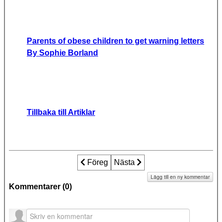
Parents of obese children to get warning letters
By Sophie Borland
Tillbaka till Artiklar
Föregående artikel: TVÅNGSSTER
Föreg
Nästa artikel: Tvivelaktiga ba
Nästa
Lägg till en ny kommentar
Kommentarer (
0
)