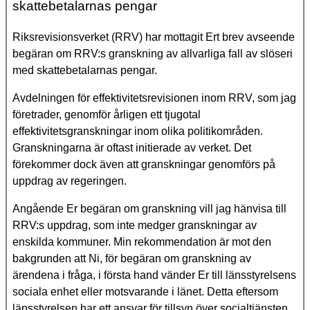
skattebetalarnas pengar
Riksrevisionsverket (RRV) har mottagit Ert brev avseende
begäran om RRV:s granskning av allvarliga fall av slöseri
med skattebetalarnas pengar.
Avdelningen för effektivitetsrevisionen inom RRV, som jag
företrader, genomför årligen ett tjugotal
effektivitetsgranskningar inom olika politikområden.
Granskningarna är oftast initierade av verket. Det
förekommer dock även att granskningar genomförs på
uppdrag av regeringen.
Angående Er begäran om granskning vill jag hänvisa till
RRV:s uppdrag, som inte medger granskningar av
enskilda kommuner. Min rekommendation är mot den
bakgrunden att Ni, för begäran om granskning av
ärendena i fråga, i första hand vänder Er till länsstyrelsens
sociala enhet eller motsvarande i länet. Detta eftersom
länsstyrelsen har ett ansvar för tillsyn över socialtjänsten