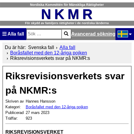
Alla fall
Avancerad sökning
Sök
Type 2 or more characters for results.
Välj ditt
Du är här:
Svenska fall
Alla fall
Boråsfallet med den 12-åriga pojken
Riksrevisionsverkets svar på NKMR:s
Riksrevisionsverkets svar
på NKMR:s
Skriven av
Hannes Hansson
Kategori:
Boråsfallet med den 12-åriga pojken
Publicerad
27 mars 2023
Träffar:
923
RIKSREVISIONSVERKET