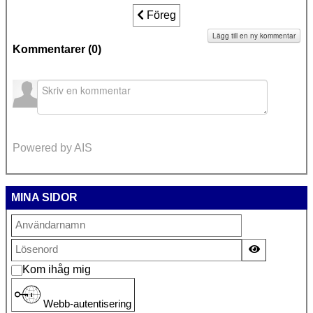
Föregående artikel: Fristads kommun
Föreg
Lägg till en ny kommentar
Kommentarer (
0
)
Powered by AIS
MINA SIDOR
Visa lösen
Kom ihåg mig
Webb-autentisering