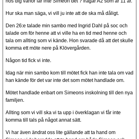
hos dig varför får inte Simeon det ? frågar A2 som är 11 år.
Hur ska man säga, vi vill ju inte att de ska må dåligt.
Den 26:e talade min sambo med Ingrid Dahl på soc och
talade om för henne att vi ville ha en tid med henne och
tala om allting som vi kände. Hon svarade då att det skulle
komma ett möte nere på Klövergården.
Någon tid fick vi inte.
Idag när min sambo kom till mötet fick han inte tala om vad
han kände för det var inte det som mötet handlade om.
Mötet handlade enbart om Simeons inskolning till den nya
familjen.
Allting som vi vill ska vi ta upp i överklagan vi får inte
komma till tals på något annat sätt.
Vi har även ändrat oss lite gällande att ta hand om