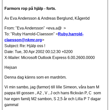
Farmors rop på hjälp - forts.
Av Eva Andersson & Andreas Berglund, Kågeröd
From: "Eva Andersson" <eva.a@ >
To: "Ruby Harrold-Claesson" <
Ruby.harrold-
claesson@nkmr.org
>
Subject: Re: Hjälp oss !
Date: Tue, 30 Apr 2002 00:12:30 +0200
X-Mailer: Microsoft Outlook Express 6.00.2600.0000
Hejsan
Denna dag känns som en mardröm.
Vi min sambo, jag (farmor) till lille Simeon, våra barn M
pappa till gossen , A2 , V , J och hans flickvän P, C som
har egen familj M2 sambon, S 2,5 år och Lilla P 7 dagar
gammal