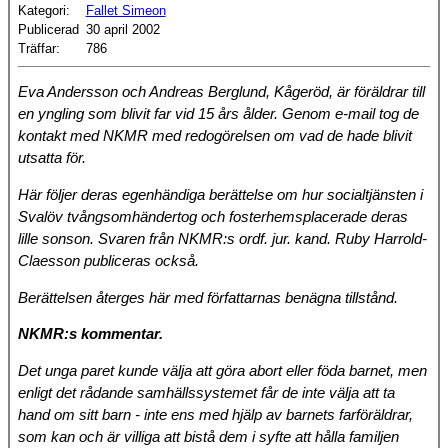
Kategori:
Fallet Simeon
Publicerad
30 april 2002
Träffar:
786
Eva Andersson och Andreas Berglund, Kågeröd, är föräldrar till
en yngling som blivit far vid 15 års ålder. Genom e-mail tog de
kontakt med NKMR med redogörelsen om vad de hade blivit
utsatta för.
Här följer deras egenhändiga berättelse om hur socialtjänsten i
Svalöv tvångsomhändertog och fosterhemsplacerade deras
lille sonson. Svaren från NKMR:s ordf. jur. kand. Ruby Harrold-
Claesson publiceras också.
Berättelsen återges här med författarnas benägna tillstånd.
NKMR:s kommentar.
Det unga paret kunde välja att göra abort eller föda barnet, men
enligt det rådande samhällssystemet får de inte välja att ta
hand om sitt barn - inte ens med hjälp av barnets farföräldrar,
som kan och är villiga att bistå dem i syfte att hålla familjen