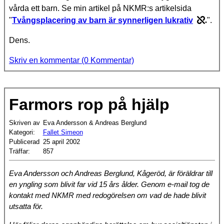
vårda ett barn. Se min artikel på NKMR:s artikelsida
"
Tvångsplacering av barn är synnerligen lukrativ
.
".
Dens.
Skriv en kommentar (0 Kommentar)
Farmors rop på hjälp
Skriven av
Eva Andersson & Andreas Berglund
Kategori:
Fallet Simeon
Publicerad
25 april 2002
Träffar:
857
Eva Andersson och Andreas Berglund, Kågeröd, är föräldrar till
en yngling som blivit far vid 15 års ålder. Genom e-mail tog de
kontakt med NKMR med redogörelsen om vad de hade blivit
utsatta för.