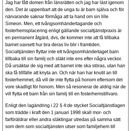
Jag har fått domen från länsrätten och jag har läst igenom
den. Det är uppenbart att de unga tu är barn själva och för
närvarande saknar förmåga att ta hand om sin lille
Simeon. Men, ett tvångsomhändertagande och
fosterhemsplacering enligt gällande socialtjänstpraxis är
en permanent åtgärd, dvs, de kommer inte att få tillbaka
barnet oavsett hur bra deras liv blir i framtiden.
Socialtjänsten flyttar inte ett tvångsomhändertaget barn
tillbaka till sin familj och släkt inte ens efter några veckor.
Då ursäktar de sig med att barnet inte ska störas, utan han
ska få tillfälle att knyta an. Och när han har knutit an till
fosterhemmet, då vill de inte flytta på honom eftersom det
vore skadligt för honom. Men så resonerar de aldrig när de
vill flytta ett barn från sin familj till en fosterhemstillvaro.
Enligt den lagändring i 22 § 4:de stycket Socialtjänstlagen
som trädde i kraft den 1 januari 1998 skall mor- och
farföräldrar eller andra släktingar utredas på samma sätt
som dem som socialtjänsten utser som familjehem till