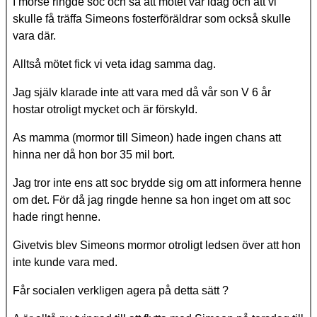
I morse ringde soc och sa att mötet var idag och att vi
skulle få träffa Simeons fosterföräldrar som också skulle
vara där.
Alltså mötet fick vi veta idag samma dag.
Jag själv klarade inte att vara med då vår son V 6 år
hostar otroligt mycket och är förskyld.
As mamma (mormor till Simeon) hade ingen chans att
hinna ner då hon bor 35 mil bort.
Jag tror inte ens att soc brydde sig om att informera henne
om det. För då jag ringde henne sa hon inget om att soc
hade ringt henne.
Givetvis blev Simeons mormor otroligt ledsen över att hon
inte kunde vara med.
Får socialen verkligen agera på detta sätt ?