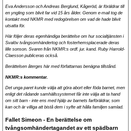
Eva Andersson och Andreas Berglund, Kågeröd, är föräldrar till
en yngling som blivit far vid 15 års ålder. Genom e-mail tog de
kontakt med NKMR med redogörelsen om vad de hade blivit
utsatta för.
Här följer deras egenhändiga berättelse om hur socialtjänsten i
Svalöv tvångsomhändertog och fosterhemsplacerade deras
lille sonson. Svaren från NKMR:s ordf. jur. kand. Ruby Harrold-
Claesson publiceras också.
Berättelsen återges här med författarnas benägna tillstånd.
NKMR:s kommentar.
Det unga paret kunde välja att göra abort eller föda barnet, men
enligt det rådande samhällssystemet får inte välja att ta hand
om sitt barn - inte ens med hjälp av barnets farföräldrar, som
kan och är villiga att bistå dem i syfte att hålla familjen samlad.
Fallet Simeon - En berättelse om
tvångsomhändertagandet av ett spädbarn