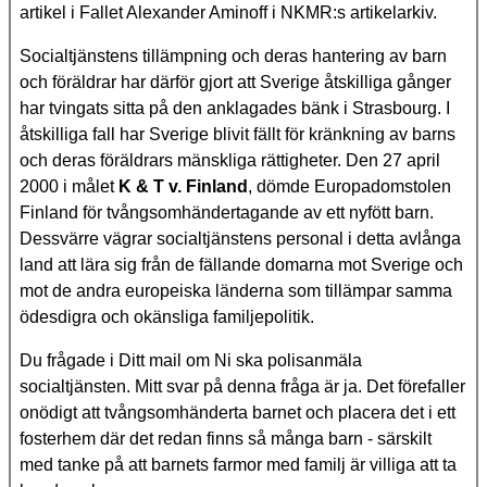
artikel i Fallet Alexander Aminoff i NKMR:s artikelarkiv.
Socialtjänstens tillämpning och deras hantering av barn
och föräldrar har därför gjort att Sverige åtskilliga gånger
har tvingats sitta på den anklagades bänk i Strasbourg. I
åtskilliga fall har Sverige blivit fällt för kränkning av barns
och deras föräldrars mänskliga rättigheter. Den 27 april
2000 i målet
K & T v. Finland
, dömde Europadomstolen
Finland för tvångsomhändertagande av ett nyfött barn.
Dessvärre vägrar socialtjänstens personal i detta avlånga
land att lära sig från de fällande domarna mot Sverige och
mot de andra europeiska länderna som tillämpar samma
ödesdigra och okänsliga familjepolitik.
Du frågade i Ditt mail om Ni ska polisanmäla
socialtjänsten. Mitt svar på denna fråga är ja. Det förefaller
onödigt att tvångsomhänderta barnet och placera det i ett
fosterhem där det redan finns så många barn - särskilt
med tanke på att barnets farmor med familj är villiga att ta