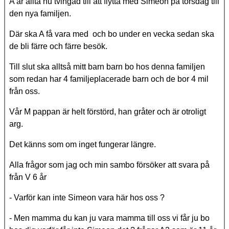
A är alltå nu tvingad till att flytta med Simeon på torsdag till
den nya familjen.
Där ska A få vara med och bo under en vecka sedan ska
de bli färre och färre besök.
Till slut ska alltså mitt barn barn bo hos denna familjen
som redan har 4 familjeplacerade barn och de bor 4 mil
från oss.
Vår M pappan är helt förstörd, han gråter och är otroligt
arg.
Det känns som om inget fungerar längre.
Alla frågor som jag och min sambo försöker att svara på
från V 6 år
- Varför kan inte Simeon vara här hos oss ?
- Men mamma du kan ju vara mamma till oss vi får ju bo