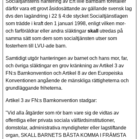
Socialtjänstens hantering av Ert lille barnbarn
förefaller
därför vara ett grovt åsidosättande av gällande svensk lag
dvs den lagändring i 22 § 4:de stycket Socialtjänstlagen
som trädde i kraft den 1 januari 1998, enligt vilken mor-
och farföräldrar eller andra släktingar
skall
utredas på
samma sätt som dem som socialtjänsten utser som
fosterhem till LVU-ade barn.
Samtidigt utgör hanteringen av barnet och hans mor, far,
och övriga släktingar en grov kränkning av Artikel 3 av
FN:s Barnkonvention och Artikel 8 av den Europeiska
Konventionen angående de mänskliga rättigheterna och
grundläggande friheterna.
Artikel 3 av FN:s Barnkonvention stadgar:
"Vid alla åtgärder som rör barn vare sig de vidtas av
offentliga eller privata sociala välfärdsinstitutioner,
domstolar, administrativa myndigheter eller lagstiftande
organ, SKALL BARNETS BÄSTA KOMMA I FRÄMSTA