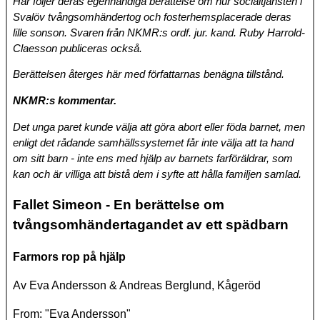
Här följer deras egenhändiga berättelse om hur socialtjänsten i
Svalöv tvångsomhändertog och fosterhemsplacerade deras
lille sonson. Svaren från NKMR:s ordf. jur. kand. Ruby Harrold-
Claesson publiceras också.
Berättelsen återges här med författarnas benägna tillstånd.
NKMR:s kommentar.
Det unga paret kunde välja att göra abort eller föda barnet, men
enligt det rådande samhällssystemet får inte välja att ta hand
om sitt barn - inte ens med hjälp av barnets farföräldrar, som
kan och är villiga att bistå dem i syfte att hålla familjen samlad.
Fallet Simeon - En berättelse om
tvångsomhändertagandet av ett spädbarn
Farmors rop på hjälp
Av Eva Andersson & Andreas Berglund, Kågeröd
From: "Eva Andersson"