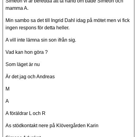
Simeon vi är beredda att ta hand om både Simeon och
mamma A.
Min sambo sa det till Ingrid Dahl idag på mötet men vi fick
ingen respons för detta heller.
A vill inte lämna sin son ifrån sig.
Vad kan hon göra ?
Som läget är nu
Är det jag och Andreas
M
A
A föräldrar L och R
As stödkontakt nere på Klövergården Karin