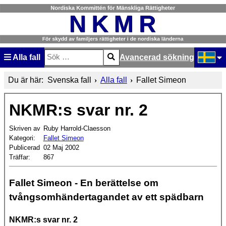
Alla fall
Avancerad sökning
Sök
Type 2 or more characters for results.
Välj ditt
Du är här:
Svenska fall
Alla fall
Fallet Simeon
NKMR:s svar nr. 2
Skriven av
Ruby Harrold-Claesson
Kategori:
Fallet Simeon
Publicerad
02 Maj 2002
Träffar:
867
Fallet Simeon - En berättelse om
tvångsomhändertagandet av ett spädbarn
NKMR:s svar nr. 2