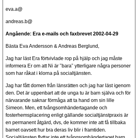
eva.a@
andreas.b@
Angående: Era e-mails och faxbrevet 2002-04-29
Bästa Eva Andersson & Andreas Berglund,
Jag har läst Era förtvivlade rop på hjälp och jag måste
informera Er om att Ni är "bara" ytterligare några personer
som har råkat i klorna på socialtjänsten.
Jag har fått domen från länsrätten och jag har läst igenom
den. Det är uppenbart att de unga tu är barn själva och för
närvarande saknar förmåga att ta hand om sin lille
Simeon. Men, ett tvångsomhändertagande och
fosterhemsplacering enligt gällande socialtjänstpraxis är
en permanent åtgärd, dvs, de kommer inte att få tillbaka
barnet oavsett hur bra deras liv blir i framtiden.
Socialtjänsten flyttar inte ett tvångsomhändertaget barn