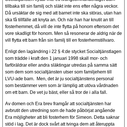
tillbaka till sin familj och släkt inte ens efter några veckor.
Då ursäktar de sig med att barnet inte ska störas, utan han
ska få tillfälle att knyta an. Och när han har knutit an till
fosterhemmet, då vill de inte flytta på honom eftersom det
vore skadligt för honom. Men så resonerar de aldrig när de
vill flytta ett barn från sin familj till en fosterhemstillvaro.
Enligt den lagändring i 22 § 4:de stycket Socialtjänstlagen
som trädde i kraft den 1 januari 1998 skall mor- och
farföräldrar eller andra släktingar utredas på samma sätt
som dem som socialtjänsten utser som familjehem till
LVU-ade barn. Men, det är ju socialtjänstens personal
som bestämmer vem som är lämplig att utöva vårdnaden
om ett barn. De vet ju bäst, eller så tror de i alla fall.
Av domen och Era brev framgår att socialtjänsten har
avbrutit den utredning som de hade påbörjat angående
Era möjligheter att bli fosterhem för Simeon. Detta saknar
stöd i lag. Det är dock svårt att tvinga dem att återuppta