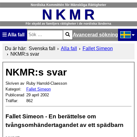
Alla fall
Avancerad sökning
Sök
Type 2 or more characters for results.
Välj ditt
Du är här:
Svenska fall
Alla fall
Fallet Simeon
NKMR:s svar
NKMR:s svar
Skriven av
Ruby Harrold-Claesson
Kategori:
Fallet Simeon
Publicerad
29 april 2002
Träffar:
862
Fallet Simeon - En berättelse om
tvångsomhändertagandet av ett spädbarn