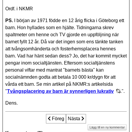
Ordf. i NKMR
PS.
I början av 1971 födde en 12 årig flicka i Göteborg ett
barn. Hon hyllades som en hjälte. Tidningarna skrev
spaltmeter om henne och TV gjorde en uppföljning när
barnet fyllt 12 år. Då var det ingen som ens tänkte tanken
att tvångsomhänderta och fosterhemsplacera hennes
barn. Vad har hänt sedan dess? Jo, det har kommit mycket
pengar inom socialtjänsten. Eftersom socialtjänstens
personal viftar med mantrat "barnets bästa" kan
socialnämnden godta att betala 10 000 kr/dygn för att
vårda ett barn. Se min artikel på NKMR:s artikelsida
"
Tvångsplacering av barn är synnerligen lukrativ
.
".
Dens.
Föregående artikel: En berättelse om t
Föreg
Nästa artikel: Farmors rop på h
Nästa
Lägg till en ny kommentar