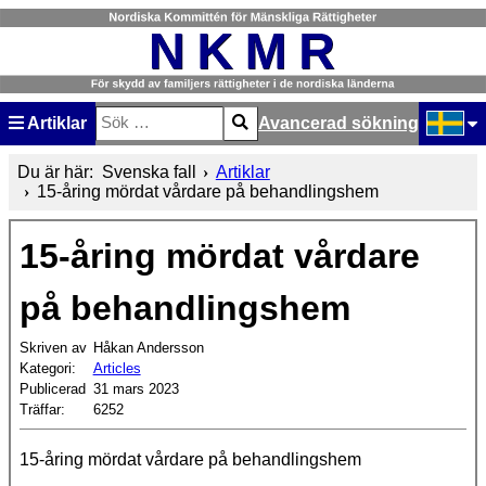
Artiklar
Avancerad sökning
Sök
Type 2 or more characters for results.
Välj ditt
Du är här:
Svenska fall
Artiklar
15-åring mördat vårdare på behandlingshem
15-åring mördat vårdare
på behandlingshem
Skriven av
Håkan Andersson
Kategori:
Articles
Publicerad
31 mars 2023
Träffar:
6252
15-åring mördat vårdare på behandlingshem