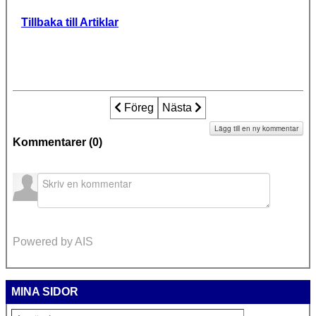
Tillbaka till Artiklar
Föregående artikel: 17-årig yngling hängd
Föreg
Nästa artikel: 12-årig norsk fli
Nästa
Lägg till en ny kommentar
Kommentarer (
0
)
Powered by AIS
MINA SIDOR