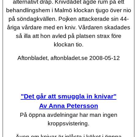
alternativt dråp. Knivdådet ägde rum på ett
behandlingshem i Malmö klockan tjugo över nio
på söndagkvällen. Pojken attackerade sin 44-
åriga vårdare med en kniv. Vårdaren skadades
så illa att hon avled på platsen strax före
klockan tio.
Aftonbladet, aftonbladet.se 2008-05-12
"
Det går att smuggla in knivar"
Av Anna Petersson
På öppna avdelningar har man ingen
kroppsvistering.
Även om knivar är inlåsta i köket i öppna