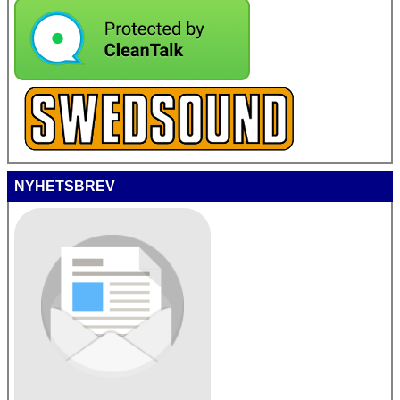
NYHETSBREV