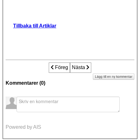
Tillbaka till Artiklar
Föregående artikel: 30 år efter omhänd
Föreg
Nästa artikel: 15-åring mörda
Nästa
Lägg till en ny kommentar
Kommentarer (
0
)
Powered by AIS