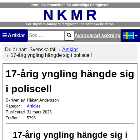
Artiklar
Avancerad sökning
Sök
Type 2 or more characters for results.
Välj ditt
Du är här:
Svenska fall
Artiklar
17-årig yngling hängde sig i poliscell
17-årig yngling hängde sig
i poliscell
Skriven av
Håkan Andersson
Kategori:
Articles
Publicerad
31 mars 2023
Träffar:
5795
17-årig yngling hängde sig i