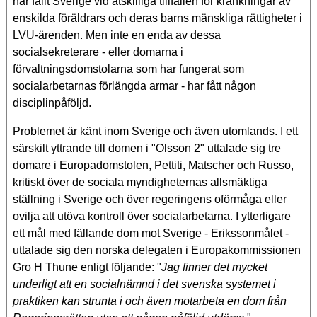
har fällt Sverige vid åtskilliga tillfällen för kränkningar av
enskilda föräldrars och deras barns mänskliga rättigheter i
LVU-ärenden. Men inte en enda av dessa
socialsekreterare - eller domarna i
förvaltningsdomstolarna som har fungerat som
socialarbetarnas förlängda armar - har fått någon
disciplinpåföljd.
Problemet är känt inom Sverige och även utomlands. I ett
särskilt yttrande till domen i "Olsson 2" uttalade sig tre
domare i Europadomstolen, Pettiti, Matscher och Russo,
kritiskt över de sociala myndigheternas allsmäktiga
ställning i Sverige och över regeringens oförmåga eller
ovilja att utöva kontroll över socialarbetarna. I ytterligare
ett mål med fällande dom mot Sverige - Erikssonmålet -
uttalade sig den norska delegaten i Europakommissionen
Gro H Thune enligt följande: "
Jag finner det mycket
underligt att en socialnämnd i det svenska systemet i
praktiken kan strunta i och även motarbeta en dom från