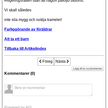
Regeringsrätten utan att någon påföljd utdöms.
"
Vi skall således
inte sila mygg och svälja kameler!
Farliggörande av föräldrar
Att ta ett barn
Tillbaka till Artikelindex
Föregående artikel: Att utnämna bocken t
Föreg
Nästa artikel: Askungar kastad
Nästa
Lägg till en ny kommentar
Kommentarer (
0
)
Powered by AIS