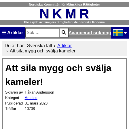
Artiklar
Avancerad sökning
Sök
Type 2 or more characters for results.
Välj ditt
Du är här:
Svenska fall
Artiklar
Att sila mygg och svälja kameler!
Att sila mygg och svälja
kameler!
Skriven av
Håkan Andersson
Kategori:
Articles
Publicerad
31 mars 2023
Träffar:
10708