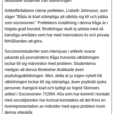
belastade studenter från utbildningen.
Artikelförfattaren citerar prefekten, Lisbeth Johnsson, som
säger "Båda är klart olämpliga att utbilda sig till och jobba
som socionomer." Prefektens inställning i denna fråga är i
högsta grad lovvärd. Brottslingar skall ej arbeta med så
känsliga områden som har med människors liv och privata
förhållanden att göra.
Socionomstudenter som intervjuas i artikeln svarar
jakande på journalistens fråga huruvida utbildningen
lockar till sig människor med problem. Studenterna
medgav att denna företeelse drabbade även
psykologutbildningen. Men, detta är ju ingen nyhet! Att
utbildningen lockar till sig olämpliga, även psykiskt sjuka
personer, framgick klart och tydligt av Ingrid Skinners
artikel i Socionomen 7/1994. Alla som har kommit i kontakt
med socialtjänsten har kunnat konstatera att det finns en
överrepresentation av individer med egna problem inom
denna yrkeskår.