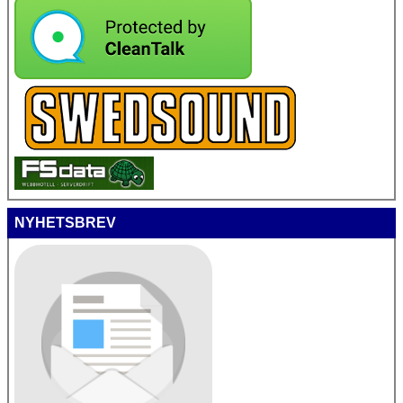
NYHETSBREV