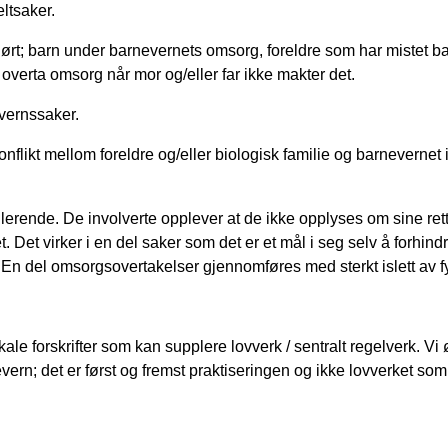
eltsaker.
rt; barn under barnevernets omsorg, foreldre som har mistet b
verta omsorg når mor og/eller far ikke makter det.
evernssaker.
konflikt mellom foreldre og/eller biologisk familie og barnevernet 
rende. De involverte opplever at de ikke opplyses om sine rett
 Det virker i en del saker som det er et mål i seg selv å forhindr
 En del omsorgsovertakelser gjennomføres med sterkt islett av f
okale forskrifter som kan supplere lovverk / sentralt regelverk. Vi
ern; det er først og fremst praktiseringen og ikke lovverket som