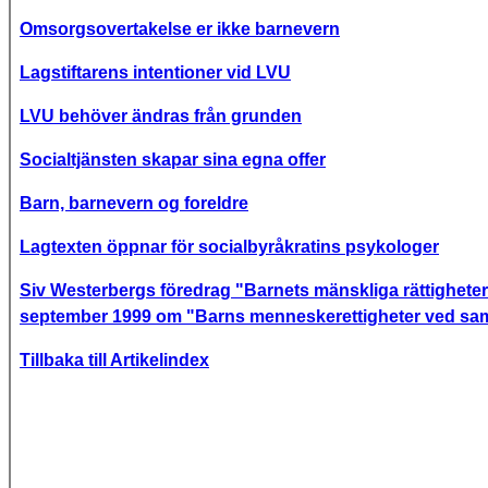
Omsorgsovertakelse er ikke barnevern
Lagstiftarens intentioner vid LVU
LVU behöver ändras från grunden
Socialtjänsten skapar sina egna offer
Barn, barnevern og foreldre
Lagtexten öppnar för socialbyråkratins psykologer
Siv Westerbergs föredrag "Barnets mänskliga rättigheter t
september 1999 om "Barns menneskerettigheter ved sam
Tillbaka till Artikelindex