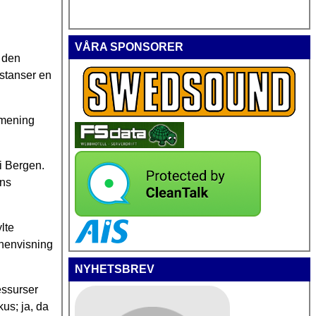
VÅRA SPONSORER
t den
nstanser en
 mening
i Bergen.
ens
lte
 henvisning
NYHETSBREV
essurser
kus; ja, da