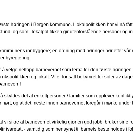
ørste høringen i Bergen kommune. I lokalpolitikken har vi nå fåt
tund, og som i lokalpolitikken gir utenforstående personer og i
or kommunens innbyggere; en ordning med høringer bør etter vår
er byregjering.
er å velge nettopp barnevernet som tema for den første høringen 
kspolitikken og lokalt. Vi er fortsatt bekymret for sider av dag
 barnevern!
 skyldes det at enkeltpersoner / familier som opplever konfliktfy
ir hørt, og at det meste innen barnevernet foregår i mørke under
 vi sikre at barnevernet virkelig gjør en god jobb, bruker sine r
lir ivaretatt - samtidig som hensynet til barnets beste holdes i fo