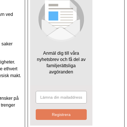
arn ved
i saker
Anmäl dig till våra
nyhetsbrev och få del av
igheter.
familjerättsliga
e ethvert
avgöranden
ysisk makt.
 ønsker på
 trenger
Registrera