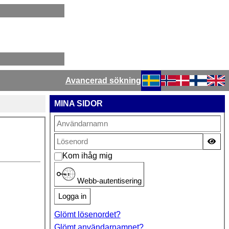
Avancerad sökning
Välj ditt språk
MINA SIDOR
Vis
Kom ihåg mig
Webb-autentisering
Logga in
Glömt lösenordet?
Glömt användarnamnet?