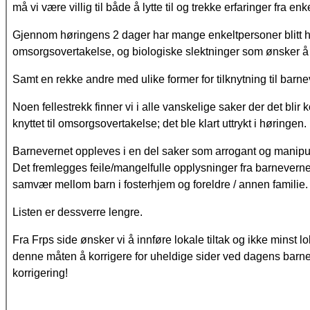
må vi være villig til både å lytte til og trekke erfaringer fra enk
Gjennom høringens 2 dager har mange enkeltpersoner blitt hø
omsorgsovertakelse, og biologiske slektninger som ønsker å o
Samt en rekke andre med ulike former for tilknytning til barn
Noen fellestrekk finner vi i alle vanskelige saker der det blir 
knyttet til omsorgsovertakelse; det ble klart uttrykt i høringen.
Barnevernet oppleves i en del saker som arrogant og manipule
Det fremlegges feile/mangelfulle opplysninger fra barnevernet.
samvær mellom barn i fosterhjem og foreldre / annen familie.
Listen er dessverre lengre.
Fra Frps side ønsker vi å innføre lokale tiltak og ikke minst l
denne måten å korrigere for uheldige sider ved dagens barnev
korrigering!