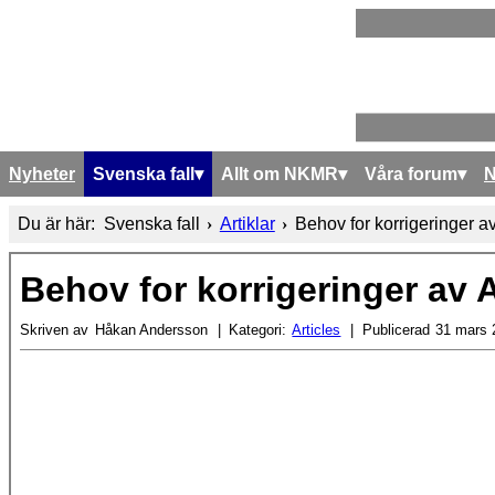
Nyheter
Svenska fall
Allt om NKMR
Våra forum
Du är här:
Svenska fall
Artiklar
Behov for korrigeringer a
Behov for korrigeringer av 
Skriven av
Håkan Andersson
Kategori:
Articles
Publicerad
31 mars 