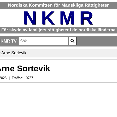
NKMR TV
Sök
Type 2 or more characters for results.
v Arne Sortevik
Arne Sortevik
2023
Träffar:
10737