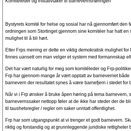
Komitéleder og initiativtaker til barnevernshøringen
Bystyrets komité for helse og sosial har nå gjennomført den f
ordningen som Stortinget gjennom sine komitéer har hatt en s
mulighet til å bli hørt.
Etter Frps mening er dette en viktig demokratisk mulighet f
finnes uansett om man velger et system med formannskap ell
Det har vært naturlig for meg som komitéleder og Frp-politik
Frp har gjennom mange år vært opptatt av barnevernet både i ri
barnevern der resultatet synes å være barnefjern i stedet for
Når vi i Frp ønsker å bruke åpen høring på tema barnevern, så
barnevernssaker nettopp føler at de ikke har steder der de bl
til taushetsregler / regler om saker unntatt offentlighet.
Frp har som utgangspunkt at vi trenger et godt barnevern. Skal
riktig og forstandig og at grunnleggende juridiske rettigheter b